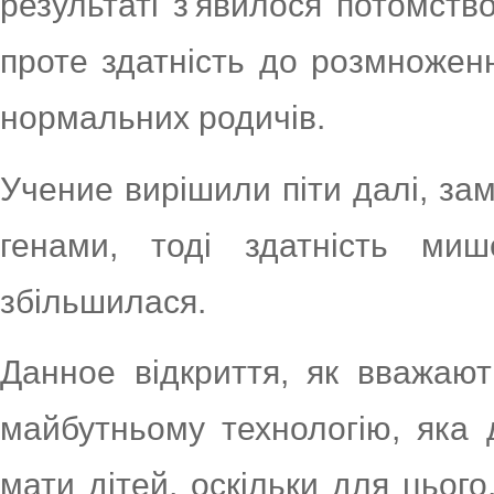
результаті з'явилося потомств
проте здатність до розмноження
нормальних родичів.
Учение вирішили піти далі, за
генами, тоді здатність ми
збільшилася.
Данное відкриття, як вважаю
майбутньому технологію, яка 
мати дітей, оскільки для цього