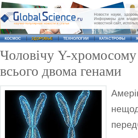
Новости науки, здоровь
Информеры для владел
новостной сайт, исполь
научно-популярные новости и статьи
КОСМОС
ЗДОРОВЬЕ
ТЕХНОЛОГИИ
КАТАСТРОФЫ
Чоловічу Y-хромосому
всього двома генами
Амер
нещо
перед