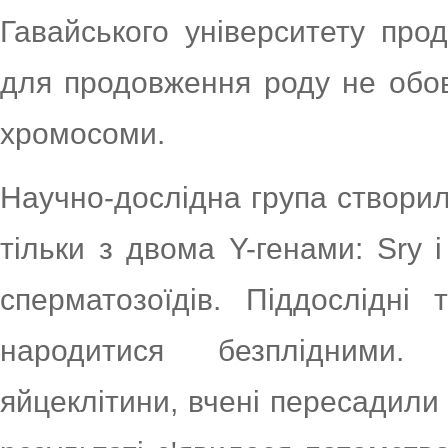
Гавайського університету про
для продовження роду не обов'
хромосоми.
Научно-дослідна група створи
тільки з двома Y-генами: Sry 
сперматозоїдів. Піддослідні 
народитися безплідними.
яйцеклітини, вчені пересадили 