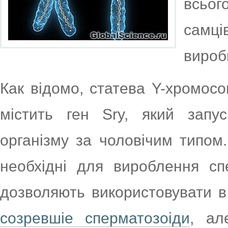
всьо
самц
вироб
Как відомо, статева Y-хромосо
містить ген Sry, який запу
організму за чоловічим типом
необхідні для вироблення спе
дозволяють використовувати в
созревшіе сперматозоіди
, ал