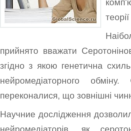
комп'
теорії
Наібо
прийнято вважати Серотонінов
згідно з якою генетична схил
нейромедіаторного обмін
переконалися, що зовнішні чинн
Научние дослідження дозволил
нейромедіаторів, як серот