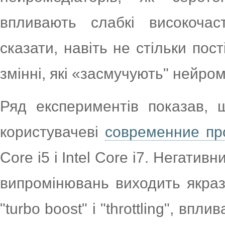
впливають слабкі високочас
сказати, навіть не стільки пост
змінні, які «засмучують" нейром
Ряд експериментів показав,
користувачеві
современние пр
Core i5 і Intel Core i7. Негати
випромінювань виходить якраз 
"turbo boost" і "throttling", в