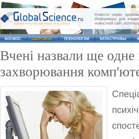
Новости науки, здоровь
Информеры для владел
новостной сайт, исполь
научно-популярные новости и статьи
КОСМОС
ЗДОРОВЬЕ
ТЕХНОЛОГИИ
КАТАСТРОФЫ
Вчені назвали ще одне
захворювання комп'ют
Спеці
психі
спо