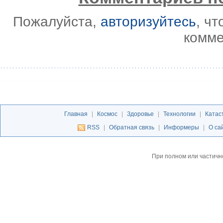
Пожалуйста,
авторизуйтесь
, ч
комме
Главная
|
Космос
|
Здоровье
|
Технологии
|
Катас
RSS
|
Обратная связь
|
Информеры
|
О са
При полном или частичн