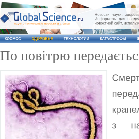
Новости науки, здоровь
Информеры для владел
новостной сайт, исполь
научно-популярные новости и статьи
КОСМОС
ЗДОРОВЬЕ
ТЕХНОЛОГИИ
КАТАСТРОФЫ
По повітрю передаєтьс
Смер
пере
крапе
з на