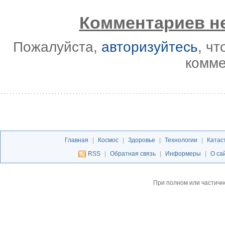
Комментариев не
Пожалуйста,
авторизуйтесь
, ч
комме
Главная
|
Космос
|
Здоровье
|
Технологии
|
Катас
RSS
|
Обратная связь
|
Информеры
|
О са
При полном или частичн