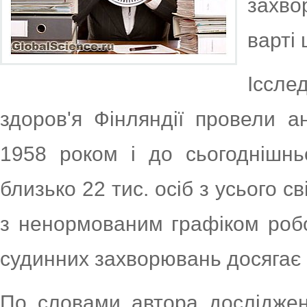
захво
варті
Іссле
здоров'я Фінляндії провели а
1958 роком і до сьогоднішнь
близько 22 тис. осіб з усього св
з ненормованим графіком робо
судинних захворювань досягає
По словами автора досліджен