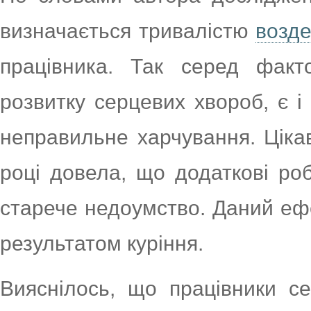
визначається тривалістю
возде
працівника. Так серед факто
розвитку серцевих хвороб, є і
неправильне харчування. Ціка
році довела, що додаткові ро
старече недоумство. Даний еф
результатом куріння.
Вияснілось, що працівники се