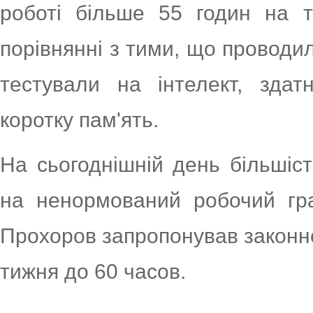
роботі більше 55 годин на 
порівнянні з тими, що проводил
тестували на інтелект, здат
коротку пам'ять.
На сьогоднішній день більшіс
на ненормований робочий гра
Прохоров запропонував законн
тижня до 60 часов.