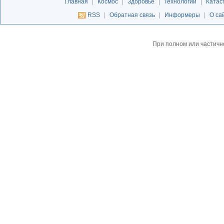
Главная
|
Космос
|
Здоровье
|
Технологии
|
Катас
RSS
|
Обратная связь
|
Информеры
|
О са
При полном или частичн