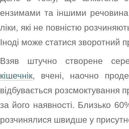
ензимами та іншими речовинам
ліки, які не повністю розчиняю
Іноді може статися зворотний п
Взяв штучно створене сер
кішечнік
, вчені, наочно прод
відбувається розсмоктування пр
за його наявності. Близько 60
розчинялися швидше у присутно