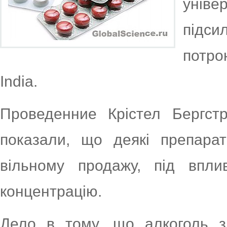
унів
підси
потро
India.
Проведенние Крістел Бергстр
показали, що деякі препарат
вільному продажу, під впл
концентрацію.
Дело в тому, що алкоголь зм