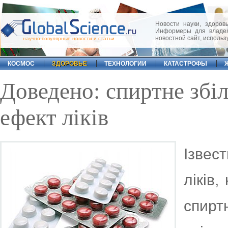
Новости науки, здоровь
Информеры для владел
новостной сайт, исполь
научно-популярные новости и статьи
КОСМОС
ЗДОРОВЬЕ
ТЕХНОЛОГИИ
КАТАСТРОФЫ
Доведено: спиртне збі
ефект ліків
Ізвес
ліків
спир