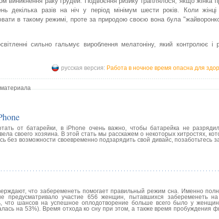
ом виникнення раку грудей. Подвоєння ризику траплялося, якщо жінка 
нь декілька разів на ніч у період мінімум шести років. Коли жінц
вати в такому режимі, проте за природою своєю вона була "жайворонко
світленні сильно гальмує вироблення мелатоніну, який контролює і 
русская версия:
Работа в ночное время опасна для здо
 материала
Phone
отать от батарейки, в iPhone очень важно, чтобы батарейка не разряди
ела своего хозяина. В этой стать мы расскажем о некоторых хитростях, ко
сь без возможности своевременно подзарядить свой дивайс, позаботьтесь з
ерждают, что забеременеть помогает правильный режим сна. Именно пол
ние предусматривало участие 656 женщин, пытавшихся забеременеть н
, что шансов на успешное оплодотворение больше всего было у женщин
алась на 53%). Время отхода ко сну при этом, а также время пробуждения 