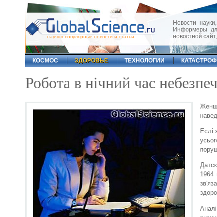
Новости науки,
Информеры для
новостной сайт
научно-популярные новости и статьи
КОСМОС
ЗДОРОВЬЕ
ТЕХНОЛОГИИ
КАТАСТРО
Робота в нічний час небезпеч
Женщі
навед
Еслі 
усьог
поруш
Датск
1964 
зв'яз
здоро
Аналі