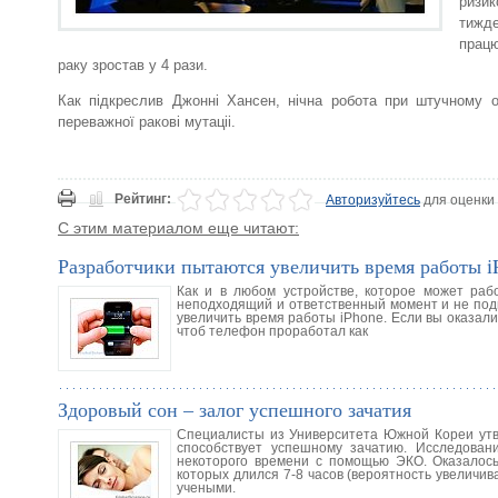
ризик
тижде
працю
раку зростав у 4 рази.
Как підкреслив Джонні Хансен, нічна робота при штучному о
переважної ракові мутаціі.
Рейтинг:
Авторизуйтесь
для оценки
С этим материалом еще читают:
Разработчики пытаются увеличить время работы i
Как и в любом устройстве, которое может раб
неподходящий и ответственный момент и не подв
увеличить время работы iPhone. Если вы оказали
чтоб телефон проработал как
Здоровый сон – залог успешного зачатия
Специалисты из Университета Южной Кореи утв
способствует успешному зачатию. Исследова
некоторого времени с помощью ЭКО. Оказалось
которых длился 7-8 часов (вероятность увеличив
учеными.