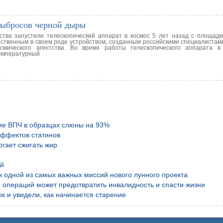
выбросов черной дыры
тства запустили телескопический аппарат в космос 5 лет назад с площадк
нственным в своем роде устройством, созданным российскими специалистам
смического агентства. Во время работы телескопического аппарата в
температурный
ие ВПЧ в образцах слюны на 93%
эффектов статинов
гает сжигать жир
ой
аж одной из самых важных миссий нового лунного проекта
 операций может предотвратить инвалидность и спасти жизни
к и увидели, как начинается старение