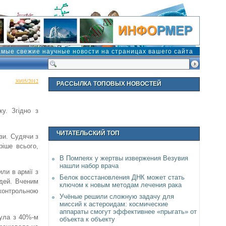
амые свежие научные новости на страницах вашего сайта
30/05/2012
РАССЫЛКА ТОПОВЫХ НОВОСТЕЙ
ку. Згідно з
ЧИТАТЕЛЬСКИЙ ТОП
ази. Судячи з
ріше всього,
В Помпеях у жертвы извержения Везувия
нашли набор врача
ли в армії з
Белок восстановления ДНК может стать
удей. Вченим
ключом к новым методам лечения рака
 контрольною
Учёные решили сложную задачу для
миссий к астероидам: космические
аппараты смогут эффективнее «прыгать» от
була з 40%-м
объекта к объекту