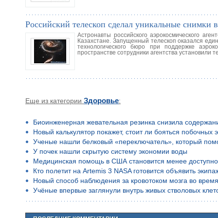
Российский телескоп сделал уникальные снимки 
Астронавты российского аэрокосмического аген
Казахстане. Запущенный телескоп оказался еди
технологического бюро при поддержке аэроко
пространстве сотрудники агентства установили 
Еще из категории
Здоровье
:
Биоинженерная жевательная резинка снизила содержан
Новый калькулятор покажет, стоит ли бояться побочных 
Ученые нашли белковый «переключатель», который помо
У почек нашли скрытую систему экономии воды
Медицинская помощь в США становится менее доступн
Кто полетит на Artemis 3 NASA готовится объявить экип
Новый способ наблюдения за кровотоком мозга во время
Учёные впервые заглянули внутрь живых стволовых клето