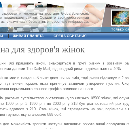
 здоровья и космоса на портале GlobalScience.ru.
 владельцев сайтов. Создайте свой собственный
, используя наши бесплатные новостные информеры.
только с
ФЫ
ЖИВАЯ ПЛАНЕТА
СРЕДА ОБИТАНИЯ
на для здоров'я жінок
ни, які працюють вночі, знаходяться в групі ризику з розвитку ра
еними даними The Daily Mail, відповідний ризик піднімається на 40%.
жінка має в тиждень більше двох нічних змін, тоді ризик підскакує в 2 р
о, тут винен гормон, який пригнічує зазвичай утворення пухлин. Ско
ення нормального сонного графіка впливає на нього.
ім раковим суспільством обстежено було близько 18500 жінок, які служи
по 1999 р. р. З 1990 р. і по 2003 р. у 218 був діагностований рак гр
атись вдалося з 210. Стан жінок, які страждають на рак, порівняли з
вої групою, яку становило 899 осіб.
з дав можливість зробити наступні висновки: робота вночі сполучена 