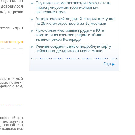
працювала на
Спутниковые мегасозвездия могут стать
і доводилося
«нерегулируемым геоинженерным
м", то ризик
экспериментом»
Антарктический ледник Хектория отступил
на 25 километров всего за 15 месяцев
режим сну, і
Ярко-синие «калийные пруды» в Юте
заметили из космоса рядом с тёмно-
зелёной рекой Колорадо
ровья женщин
Учёные создали самую подробную карту
нейронных дендритов в мозге мыши
Еще
лась в самый
торые помогут
аранее о том,
ноценный сон
а протяжении
, ночной сон
фиксировались