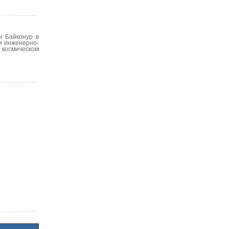
и Байконур в
и инженерно-
 космическом