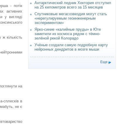
Антарктический ледник Хектория отступил
ерша - потік
на 25 километров всего за 15 месяцев
ах активних
Спутниковые мегасозвездия могут стать
ми у вигляді
«нерегулируемым геоинженерным
консинського
экспериментом»
Ярко-синие «калийные пруды» в Юте
заметили из космоса рядом с тёмно-
 ж кількість
зелёной рекой Колорадо
Учёные создали самую подробную карту
нейронных дендритов в мозге мыши
 нейтронними
Еще
поглянути на
а-сплесків в
 мабуть, не є
івтовариство