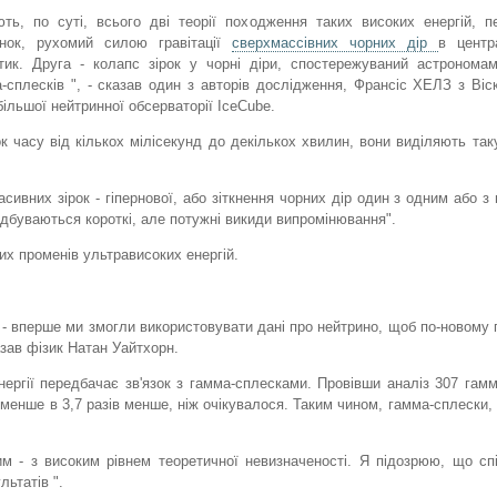
ють, по суті, всього дві теорії походження таких високих енергій, п
инок, рухомий силою гравітації
сверхмассівних чорних дір
в центр
тик. Друга - колапс зірок у чорні діри, спостережуваний астронома
-сплесків ", - сказав один з авторів дослідження, Франсіс ХЕЛЗ з Віс
більшої нейтринної обсерваторії IceCube.
к часу від кількох мілісекунд до декількох хвилин, вони виділяють таку
ивних зірок - гіпернової, або зіткнення чорних дір один з одним або з
відбуваються короткі, але потужні викиди випромінювання".
их променів ультрависоких енергій.
 - вперше ми змогли використовувати дані про нейтрино, щоб по-новому 
азав фізик Натан Уайтхорн.
ергії передбачає зв'язок з гамма-сплесками. Провівши аналіз 307 гамм
айменше в 3,7 разів менше, ніж очікувалося. Таким чином, гамма-сплески,
 - з високим рівнем теоретичної невизначеності. Я підозрюю, що сп
ьтатів ".