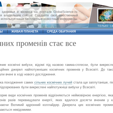
 здоровья и космоса на портале GlobalScience.ru.
 владельцев сайтов. Создайте свой собственный
, используя наши бесплатные новостные информеры.
только с
ФЫ
ЖИВАЯ ПЛАНЕТА
СРЕДА ОБИТАНИЯ
них променів стає все
ние космічні вибухи, відомі під назвою гамма-сплески, були викресле
ційних джерел найпотужніших космічних променів у Всесвіті. До так
ли вчені в ході нового дослідження.
дка походження самих
сільних космічних лучей
стала ще заплутаніше, піс
підозрюваних були викреслені найпотужніші вибухи у Всесвіті.
орие види космічних променів відрізняються неймовірною енергією, як
онів разів перевищувати енергії, яких вдалося досягти вченим у к
чаючи Великий адронний коллайдер. Джерела цих космічних проме
аються невідомими.