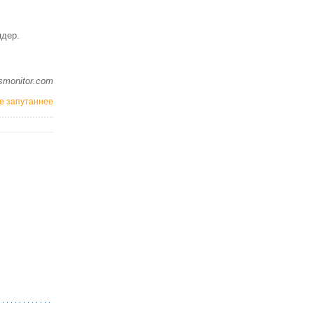
ядер.
smonitor.com
се запутаннее