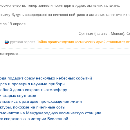
оких енергій, тепер зайняли чорні діри в ядрах активних галактик.
тньому будуть зосереджені на вивченні нейтрино з активних галактичних 
e за 19 апреля.
Орігінал (на англ. Мовою):
C
русская версия:
Тайна происхождения космических лучей становится в
 материала
года подарит сразу несколько небесных событий
рса и проверил научные приборы
обной долго сохранять атмосферу
и старых спутников
лизились к разгадке происхождения жизни
уктуры, похожие на пчелиные соты
осмонавтов на Международную космическую станцию
х сверхновых в истории Вселенной