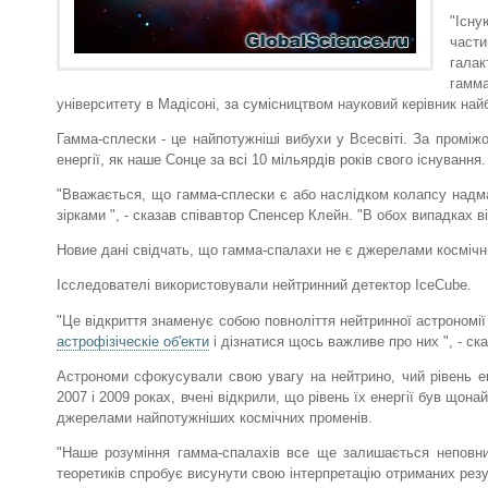
"Існу
част
галак
гамма
університету в Мадісоні, за сумісництвом науковий керівник най
Гамма-сплески - це найпотужніші вибухи у Всесвіті. За проміжо
енергії, як наше Сонце за всі 10 мільярдів років свого існування.
"Вважається, що гамма-сплески є або наслідком колапсу надмас
зірками ", - сказав співавтор Спенсер Клейн. "В обох випадках 
Новие дані свідчать, що гамма-спалахи не є джерелами космічн
Ісследователі використовували нейтринний детектор IceCube.
"Це відкриття знаменує собою повноліття нейтринної астрономії
астрофізіческіе об'екти
і дізнатися щось важливе про них ", - ск
Астрономи сфокусували свою увагу на нейтрино, чий рівень ен
2007 і 2009 роках, вчені відкрили, що рівень їх енергії був щон
джерелами найпотужніших космічних променів.
"Наше розуміння гамма-спалахів все ще залишається неповним
теоретиків спробує висунути свою інтерпретацію отриманих резул