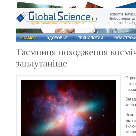
Новости науки,
Информеры для
новостной сайт
научно-популярные новости и статьи
КОСМОС
ЗДОРОВЬЕ
ТЕХНОЛОГИИ
КАТАСТРО
Таємниця походження косміч
заплутаніше
Огром
потен
прийш
Зага
кола 
Некот
мільй
вклю
залиш