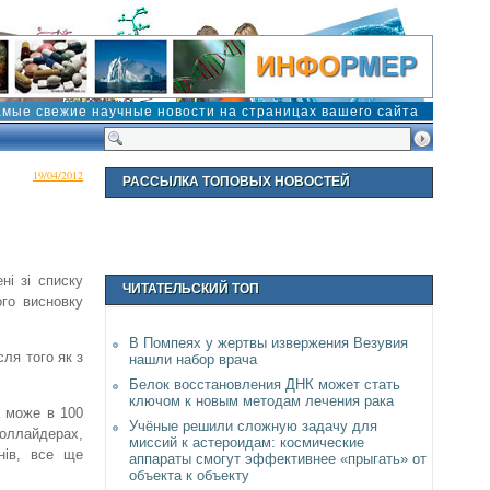
амые свежие научные новости на страницах вашего сайта
19/04/2012
РАССЫЛКА ТОПОВЫХ НОВОСТЕЙ
ні зі списку
ЧИТАТЕЛЬСКИЙ ТОП
ого висновку
В Помпеях у жертвы извержения Везувия
ля того як з
нашли набор врача
Белок восстановления ДНК может стать
ключом к новым методам лечения рака
а може в 100
Учёные решили сложную задачу для
оллайдерах,
миссий к астероидам: космические
нів, все ще
аппараты смогут эффективнее «прыгать» от
объекта к объекту