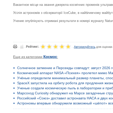
Вакантное місце на звання джерела космічних променів ультравис
Усілія астрономів з обсерваторії IceCube, в найближчому майбу
Учение опублікують отримані результати в номері журналу Natur
Рейтинг:
Авторизуйтесь
для оценки
Еще из категории
Космос
:
Солнечное затмение и Персеиды совпадут: август 2026 
Космический аппарат NASA «Психея» пролетел мимо Ма
Учёные определили минимальный размер планеты, спос
SpaceX запустила на орбиту робота для продления жизн
Ученые создали космическую пыль в лаборатории и приб
Марсоход Curiosity обнаружил на Марсе загадочные стр
Российский «Союз» доставил астронавта НАСА и двух к
Астрономы впервые обнаружили возможный «шёпот» все