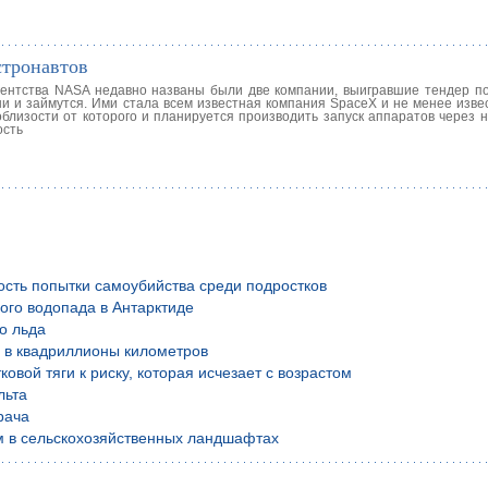
стронавтов
гентства NASA недавно названы были две компании, выигравшие тендер по
 и займутся. Ими стала всем известная компания SpaceX и не менее извес
лизости от которого и планируется производить запуск аппаратов через не
ость
ость попытки самоубийства среди подростков
ого водопада в Антарктиде
о льда
й в квадриллионы километров
вой тяги к риску, которая исчезает с возрастом
льта
рача
м в сельскохозяйственных ландшафтах