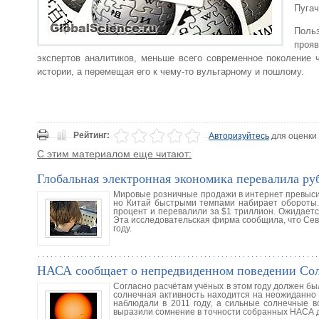
Пугач
Поль
прояв
экспертов аналитиков, меньше всего современное поколение 
истории, а перемещая его к чему-то вульгарному и пошлому.
Рейтинг:
Авторизуйтесь
для оценки
С этим материалом еще читают:
Глобальная электронная экономика перевалила руб
Мировые розничные продажи в интернет превысил
но Китай быстрыми темпами набирает обороты. 
процент и перевалили за $1 триллион. Ожидается
Эта исследовательская фирма сообщила, что Сев
году.
НАСА сообщает о непредвиденном поведении Со
Согласно расчётам учёных в этом году должен был
солнечная активность находится на неожиданно 
наблюдали в 2011 году, а сильные солнечные в
выразили сомнение в точности собранных НАСА д