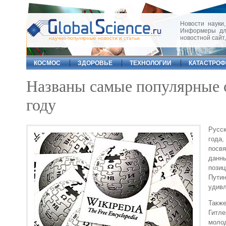
Новости науки,
Информеры для
новостной сайт
научно-популярные новости и статьи
КОСМОС
ЗДОРОВЬЕ
ТЕХНОЛОГИИ
КАТАСТРО
Названы самые популярные с
году
Русск
года,
посв
данн
позиц
Путин
удивл
Также
Гитле
молод