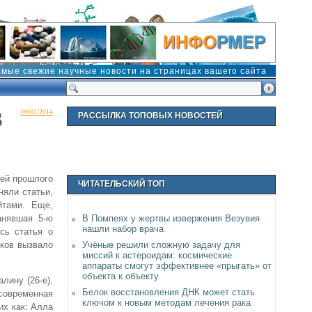
амые свежие научные новости на страницах вашего сайта
3
09/01/2014
РАССЫЛКА ТОПОВЫХ НОВОСТЕЙ
тей прошлого
ЧИТАТЕЛЬСКИЙ ТОП
няли статьи,
тами. Еще,
анявшая 5-ю
В Помпеях у жертвы извержения Везувия
нашли набор врача
ась статья о
иков вызвало
Учёные решили сложную задачу для
миссий к астероидам: космические
аппараты смогут эффективнее «прыгать» от
объекта к объекту
лину (26-е),
Белок восстановления ДНК может стать
 современная
ключом к новым методам лечения рака
их как: Алла