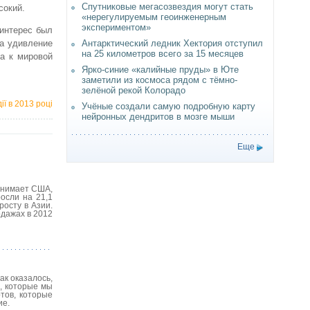
Спутниковые мегасозвездия могут стать
сокий.
«нерегулируемым геоинженерным
экспериментом»
интерес был
Антарктический ледник Хектория отступил
На удивление
на 25 километров всего за 15 месяцев
са к мировой
Ярко-синие «калийные пруды» в Юте
заметили из космоса рядом с тёмно-
зелёной рекой Колорадо
ії в 2013 році
Учёные создали самую подробную карту
нейронных дендритов в мозге мыши
Еще
занимает США,
осли на 21,1
росту в Азии.
одажах в 2012
ак оказалось,
, которые мы
тов, которые
ие.