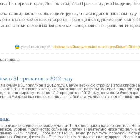
ева, Екатерина вторая, Лев Толстой, Иван Грозный и даже Владимир Вы
зователями, часто посещающими русскую википедию в прошлом году, 
лен к статье «50 оттенков серого», посвященной одноименной книге. 
читает статьи о военных конфликтах, совершенно не проявляя интере
українська версія:
Названі найпопулярніші статті російської Вікіпед
 материала
еж в $1 триллион в 2012 году
и сумму в $1 триллион в 2012 году. Самую верхнюю строчку в этом списке 
Отчет от eMarketer гласит, что электронные потребительские продажи выр
, что они вырастут еще на 18,3 процента в 2013 году, во многом благодаря 
ерная Америка все еще сохранила за собой статус лидера в электронных пр
лнца
 произойти солнечный максимум, пик 11-летнего цикла нашего светила. Но, к
низком уровне. "Количество солнечных пятен значительно ниже тех величин
спышки были редки", - сообщает НАСА. Такие результаты поразили экспер
анных. Однако, физик Дин Песнелл нашел этому феномену другое объяснен