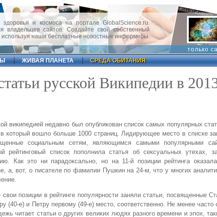
 здоровья и космоса на портале GlobalScience.ru.
 владельцев сайтов. Создайте свой собственный
, используя наши бесплатные новостные информеры.
только с
ФЫ
ЖИВАЯ ПЛАНЕТА
СРЕДА ОБИТАНИЯ
татьи русской Википедии в 201
ой википедией недавно был опубликован список самых популярных ста
 в который вошло больше 1000 страниц. Лидирующее место в списке за
ященные социальным сетям, являющимся самыми популярными сай
ый рейтинговый список пополнила статья об сексуальных утехах, з
ию. Как это ни парадоксально, но на 11-й позиции рейтинга оказал
е, а, вот, о писателе по фамилии Пушкин на 24-м, что у многих аналит
ение.
 свои позиции в рейтинге популярности заняли статьи, посвященные Ста
ру (40-е) и Петру первому (49-е) место, соответственно. Не менее часто
ежь читает статьи о других великих людях разного времени и эпох, так