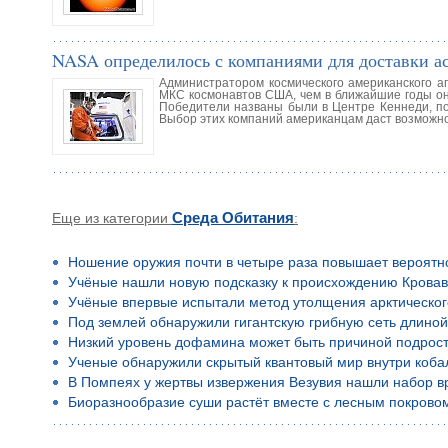
NASA определилось с компаниями для доставки а
Администратором космического американского а
МКС космонавтов США, чем в ближайшие годы они
Победители названы были в Центре Кеннеди, поб
Выбор этих компаний американцам даст возможн
Еще из категории
Среда Обитания
:
Ношение оружия почти в четыре раза повышает вероятн
Учёные нашли новую подсказку к происхождению Кровав
Учёные впервые испытали метод утолщения арктическог
Под землей обнаружили гигантскую грибную сеть длино
Низкий уровень дофамина может быть причиной подростко
Ученые обнаружили скрытый квантовый мир внутри коба
В Помпеях у жертвы извержения Везувия нашли набор в
Биоразнообразие суши растёт вместе с лесным покрово