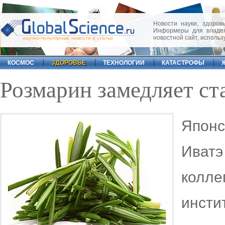
Новости науки, здоровь
Информеры для владел
новостной сайт, исполь
научно-популярные новости и статьи
КОСМОС
ЗДОРОВЬЕ
ТЕХНОЛОГИИ
КАТАСТРОФЫ
Розмарин замедляет ст
Япон
Иват
колл
инст