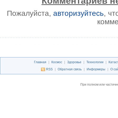
Комментариев не
Пожалуйста,
авторизуйтесь
, ч
комме
Главная
|
Космос
|
Здоровье
|
Технологии
|
Катас
RSS
|
Обратная связь
|
Информеры
|
О са
При полном или частичн