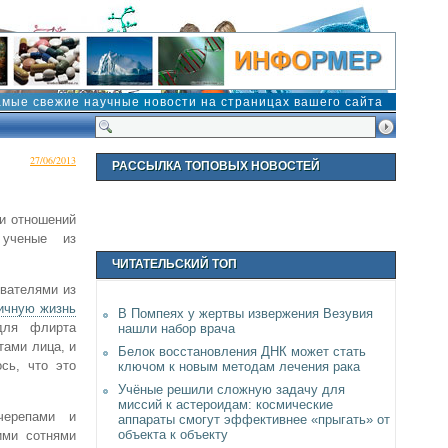
амые свежие научные новости на страницах вашего сайта
27/06/2013
РАССЫЛКА ТОПОВЫХ НОВОСТЕЙ
и отношений
 ученые из
ЧИТАТЕЛЬСКИЙ ТОП
ователями из
ичную жизнь
В Помпеях у жертвы извержения Везувия
для флирта
нашли набор врача
тами лица, и
Белок восстановления ДНК может стать
сь, что это
ключом к новым методам лечения рака
Учёные решили сложную задачу для
миссий к астероидам: космические
черепами и
аппараты смогут эффективнее «прыгать» от
объекта к объекту
ими сотнями