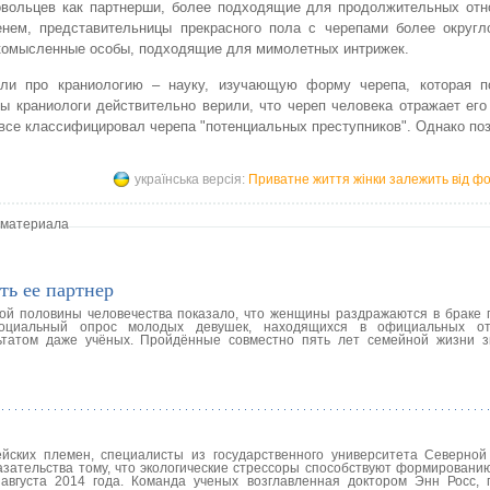
овольцев как партнерши, более подходящие для продолжительных отн
енем, представительницы прекрасного пола с черепами более округ
комысленные особы, подходящие для мимолетных интрижек.
ли про краниологию – науку, изучающую форму черепа, которая п
ы краниологи действительно верили, что череп человека отражает ег
овсе классифицировал черепа "потенциальных преступников". Однако по
українська версія:
Приватне життя жінки залежить від фо
 материала
ть ее партнер
ой половины человечества показало, что женщины раздражаются в браке 
Социальный опрос молодых девушек, находящихся в официальных о
льтатом даже учёных. Пройдённые совместно пять лет семейной жизни 
йских племен, специалисты из государственного университета Северно
азательства тому, что экологические стрессоры способствуют формировани
вгуста 2014 года. Команда ученых возглавленная доктором Энн Росс,