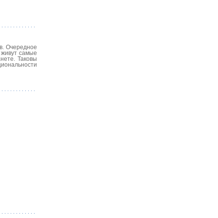
в. Очередное
 живут самые
нете. Таковы
циональности