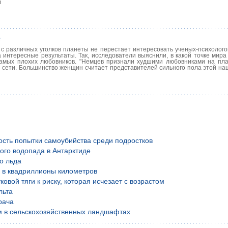
в
е
 различных уголков планеты не перестает интересовать ученых-психолого
интересные результаты. Так, исследователи выяснили, в какой точке мира
самых плохих любовников. "Немцев признали худшими любовниками на пла
 сети. Большинство женщин считает представителей сильного пола этой на
ость попытки самоубийства среди подростков
ого водопада в Антарктиде
о льда
й в квадриллионы километров
вой тяги к риску, которая исчезает с возрастом
льта
рача
м в сельскохозяйственных ландшафтах