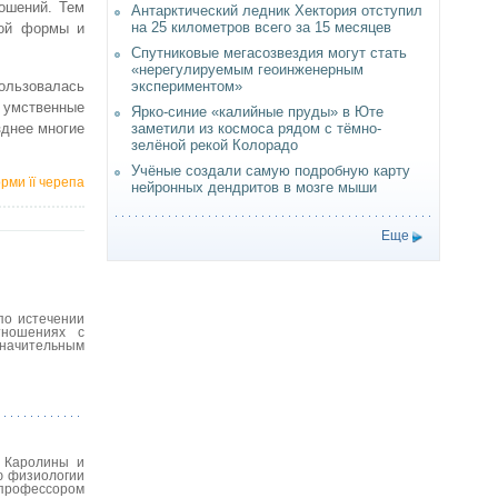
ошений. Тем
Антарктический ледник Хектория отступил
на 25 километров всего за 15 месяцев
лой формы и
Спутниковые мегасозвездия могут стать
«нерегулируемым геоинженерным
ользовалась
экспериментом»
о умственные
Ярко-синие «калийные пруды» в Юте
зднее многие
заметили из космоса рядом с тёмно-
зелёной рекой Колорадо
Учёные создали самую подробную карту
рми її черепа
нейронных дендритов в мозге мыши
Еще
по истечении
тношениях с
значительным
й Каролины и
ю физиологии
 профессором