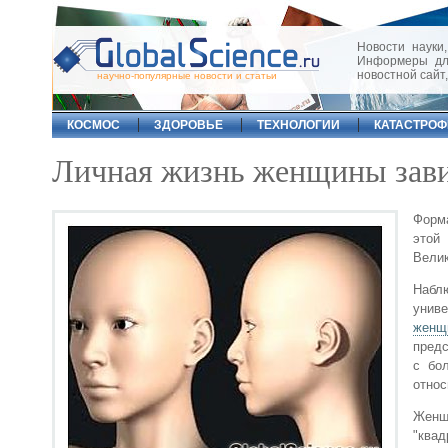
Новости науки,
Информеры для
новостной сайт
научно-популярные новости и статьи
КОСМОС
ЗДОРОВЬЕ
ТЕХНОЛОГИИ
КАТАСТРО
Личная жизнь женщины зави
Форма
этой
Велик
Наблю
униве
женщ
предс
с бо
относ
Женщ
"ква