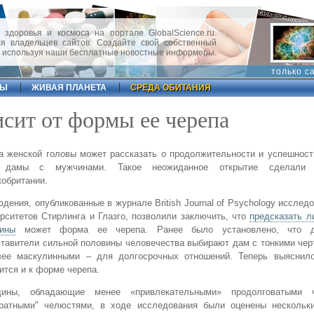
 здоровья и космоса на портале GlobalScience.ru.
 владельцев сайтов. Создайте свой собственный
, используя наши бесплатные новостные информеры.
только с
ФЫ
ЖИВАЯ ПЛАНЕТА
СРЕДА ОБИТАНИЯ
сит от формы ее черепа
 женской головы может рассказать о продолжительности и успешност
 дамы с мужчинами. Такое неожиданное открытие сделали
обритании.
дения, опубликованные в журнале British Journal of Psychology исслед
рситетов Стирлинга и Глазго, позволили заключить, что
предсказать л
ины
может форма ее черепа. Ранее было установлено, что 
тавители сильной половины человечества выбирают дам с тонкими чер
лее маскулинными – для долгосрочных отношений. Теперь выяснило
ится и к форме черепа.
ины, обладающие менее «привлекательными» продолговатыми 
дратными" челюстями, в ходе исследования были оценены нескольк