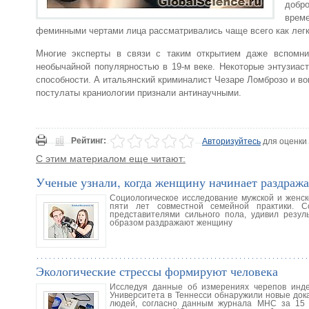
добр
врем
феминными чертами лица рассматривались чаще всего как лег
Многие эксперты в связи с таким открытием даже вспомни
необычайной популярностью в 19-м веке. Некоторые энтузиаст
способности. А итальянский криминалист Чезаре Ломброзо и в
постулаты краниологии признали антинаучными.
Рейтинг:
Авторизуйтесь
для оценки
С этим материалом еще читают:
Ученые узнали, когда женщину начинает раздража
Социологическое исследование мужской и женск
пяти лет совместной семейной практики. 
представителями сильного пола, удивил резу
образом раздражают женщину
Экологические стрессы формируют человека
Исследуя данные об измерениях черепов инде
Университета в Теннесси обнаружили новые док
людей, согласно данным журнала МНС за 15 а