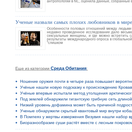
антропологии в NC, оценила данные, собранные 
Ученые назвали самых плохих любовников в мир
Особенности половых отношений между людьми с
недавно проведенное исследование дало весьма 
сексуальные женщины, и где можно встретить 
результаты международного опроса в глобальной
"слишком
Еще из категории
Среда Обитания
:
Ношение оружия почти в четыре раза повышает вероятн
Учёные нашли новую подсказку к происхождению Кровав
Учёные впервые испытали метод утолщения арктическог
Под землей обнаружили гигантскую грибную сеть длино
Низкий уровень дофамина может быть причиной подростко
Ученые обнаружили скрытый квантовый мир внутри коба
В Помпеях у жертвы извержения Везувия нашли набор в
Биоразнообразие суши растёт вместе с лесным покрово