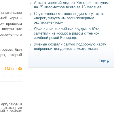
Антарктический ледник Хектория отступил
на 25 километров всего за 15 месяцев
начительное
Спутниковые мегасозвездия могут стать
«нерегулируемым геоинженерным
ьной коры –
экспериментом»
ком прошлом
Ярко-синие «калийные пруды» в Юте
 внутри них
заметили из космоса рядом с тёмно-
овременного
зелёной рекой Колорадо
Учёные создали самую подробную карту
нейронных дендритов в мозге мыши
тровов, был
ры, который
Еще
рові Маврикій
Геркуланум и
ноготысячную
ный в районе