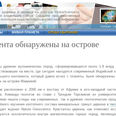
 здоровья и космоса на портале GlobalScience.ru.
 владельцев сайтов. Создайте свой собственный
, используя наши бесплатные новостные информеры.
только с
ФЫ
ЖИВАЯ ПЛАНЕТА
СРЕДА ОБИТАНИЯ
ента обнаружены на острове
ы древних вулканических пород, сформировавшихся около 1,9 млрд 
твовавших на месте, где сегодня находится современный Индийский о
ьшого континента, который давно исчез с планеты, были обнаружены
х на острове Маврикий.
ов расположен в 2000 км к востоку от Африки в юго-западной части
на. Команда геологов во главе с Трондом Торсвиком из университ
кии нашла следы как современных, так и древних геологических про
бного изучения изотопного состава минеральных гранул циркона в
пес
ает журнал Nature Geoscience. Кристаллы циркона, как отмечают ис
зуются исключительно внутри магматических горных пород, являющи