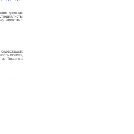
ания древних
 Специалисты
ьку животные
, содержащих
ость велика,
 из Тиссинта