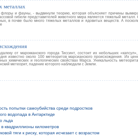
х металлах
х флоры и фауны, - выдвинули теорию, которая объясняет причины вымир
массовой гибели представителей животного мира является тяжелый металл.
ных, в почве было много тяжелых металлов и ядовитых веществ. А поскол
ые
исхождения
далеку от марокканского города Тиссинт, состоит их небольших «капсул»
одня известно около 100 метеоритов марсианского происхождения. Их ценн
чных химических и геологических свойствах Марса. Уникальность метеорита
анский метеорит, падение которого наблюдали с Земли.
ость попытки самоубийства среди подростков
ого водопада в Антарктиде
о льда
й в квадриллионы километров
вой тяги к риску, которая исчезает с возрастом