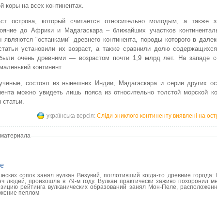
й коры на всех континентах.
аст острова, который считается относительно молодым, а также з
тояние до Африки и Мадагаскара – ближайших участков континентал
 являются "останками" древнего континента, породы которого в дале
 статьи установили их возраст, а также сравнили долю содержащихся
, были очень древними — возрастом почти 1,9 млрд лет. На западе с
 маленький континент.
ученые, состоял из нынешних Индии, Мадагаскара и серии других ос
нента можно увидеть лишь пояса из относительно толстой морской ко
 статьи.
українська версія:
Сліди зниклого континенту виявлені на ост
 материала
е
еских сопок занял вулкан Везувий, поглотивший когда-то древние города: 
ч людей, произошла в 79-м году. Вулкан практически заживо похоронил м
озицию рейтинга вулканических образований занял Мон-Пеле, расположен
ржение пеплом