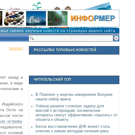
амые свежие научные новости на страницах вашего сайта
25/02/2013
РАССЫЛКА ТОПОВЫХ НОВОСТЕЙ
лет назад и
ЧИТАТЕЛЬСКИЙ ТОП
кеан, в виде
 геологами в
В Помпеях у жертвы извержения Везувия
нашли набор врача
 Индийского
Учёные решили сложную задачу для
ета Осло на
миссий к астероидам: космические
аппараты смогут эффективнее «прыгать» от
цессов после
объекта к объекту
ках острова
,
Белок восстановления ДНК может стать
следователи,
ключом к новым методам лечения рака
хся основой