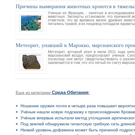
Причины вымирания животных кроются в тяжелы
Ученые из Франции, - занятые в исследования
животных. Эксперты установили, что причиной 
отметили, что во времена жизни древних живот
питались травой, в их пищевод попадали ядовит
Метеорит, упавший в Марокко, марсианского про
Метеорит, который упал в июле 2011 года непо
марсианский воздух, предполагают ученые. Сег
поскольку они могут свидетельствовать о разли
заключается в том, что это пятый по счету марси
Еще из категории
Среда Обитания
:
Ношение оружия почти в четыре раза повышает вероятн
Учёные нашли новую подсказку к происхождению Кровав
Учёные впервые испытали метод утолщения арктическог
Под землей обнаружили гигантскую грибную сеть длино
Низкий уровень дофамина может быть причиной подростко