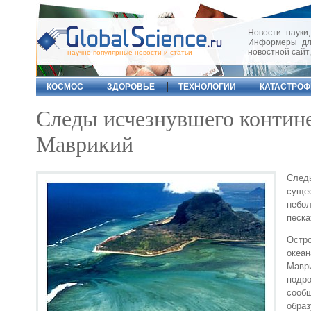
Новости науки,
Информеры для
новостной сайт
научно-популярные новости и статьи
КОСМОС
ЗДОРОВЬЕ
ТЕХНОЛОГИИ
КАТАСТРО
Следы исчезнувшего контин
Маврикий
След
сущес
небол
песка
Остр
океа
Маври
подро
сообщ
обра