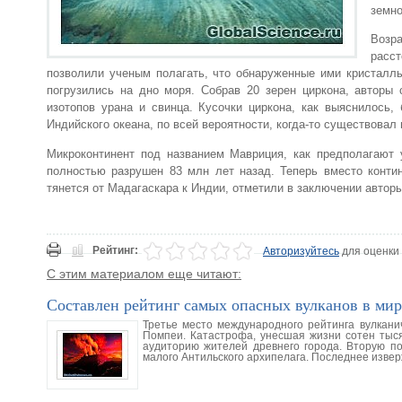
земно
Возр
расс
позволили ученым полагать, что обнаруженные ими кристаллы
погрузились на дно моря. Собрав 20 зерен циркона, авторы
изотопов урана и свинца. Кусочки циркона, как выяснилось
Индийского океана, по всей вероятности, когда-то существовал
Микроконтинент под названием Мавриция, как предполагают 
полностью разрушен 83 млн лет назад. Теперь вместо конти
тянется от Мадагаскара к Индии, отметили в заключении авторы
Рейтинг:
Авторизуйтесь
для оценки
С этим материалом еще читают:
Составлен рейтинг самых опасных вулканов в мир
Третье место международного рейтинга вулканич
Помпеи. Катастрофа, унесшая жизни сотен тыся
аудиторию жителей древнего города. Вторую п
малого Антильского архипелага. Последнее изве