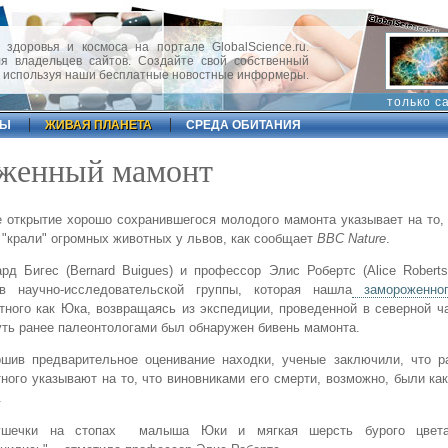
 здоровья и космоса на портале GlobalScience.ru.
 владельцев сайтов. Создайте свой собственный
, используя наши бесплатные новостные информеры.
только с
ФЫ
ЖИВАЯ ПЛАНЕТА
СРЕДА ОБИТАНИЯ
оженный мамонт
 открытие хорошо сохранившегося молодого мамонта указывает на то,
"крали" огромных животных у львов, как сообщает
BBC
Nature
.
рд Бигес (Bernard Buigues) и профессор Элис Робертс (Alice Robert
ав научно-исследовательской группы, которая нашла
замороженног
тного как Юка, возвращаясь из экспедиции, проведенной в северной ч
уть ранее палеонтологами был обнаружен бивень мамонта.
ршив предварительное оценивание находки, ученые заключили, что р
ного указывают на то, что виновниками его смерти, возможно, были как
.
ушечки на стопах малыша Юки и мягкая шерсть бурого цвета