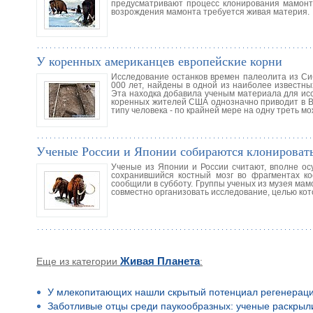
предусматривают процесс клонирования мамонта 
возрождения мамонта требуется живая материя.
У коренных американцев европейские корни
Исследование останков времен палеолита из Сиб
000 лет, найдены в одной из наиболее известн
Эта находка добавила ученым материала для ис
коренных жителей США однозначно приводит в Во
типу человека - по крайней мере на одну треть м
Ученые России и Японии собираются клонироват
Ученые из Японии и России считают, вполне ос
сохранившийся костный мозг во фрагментах ко
сообщили в субботу. Группы ученых из музея мам
совместно организовать исследование, целью кот
Еще из категории
Живая Планета
:
У млекопитающих нашли скрытый потенциал регенерац
Заботливые отцы среди паукообразных: ученые раскрыл