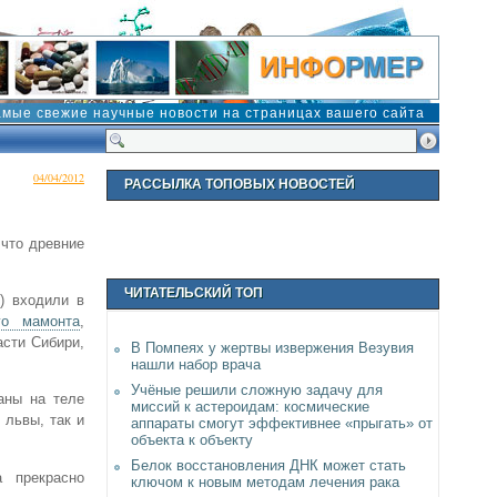
амые свежие научные новости на страницах вашего сайта
04/04/2012
РАССЫЛКА ТОПОВЫХ НОВОСТЕЙ
 что древние
ЧИТАТЕЛЬСКИЙ ТОП
s) входили в
о мамонта
,
асти Сибири,
В Помпеях у жертвы извержения Везувия
нашли набор врача
Учёные решили сложную задачу для
аны на теле
миссий к астероидам: космические
 львы, так и
аппараты смогут эффективнее «прыгать» от
объекта к объекту
Белок восстановления ДНК может стать
 прекрасно
ключом к новым методам лечения рака