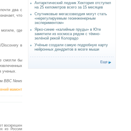
Антарктический ледник Хектория отступил
на 25 километров всего за 15 месяцев
 почти два с
Спутниковые мегасозвездия могут стать
значает, что
«нерегулируемым геоинженерным
экспериментом»
Ярко-синие «калийные пруды» в Юте
 могиле, где
заметили из космоса рядом с тёмно-
зелёной рекой Колорадо
Учёные создали самую подробную карту
Discovery в
нейронных дендритов в мозге мыши
е смогли бы
Еще
 извлеченных
в ученых.
ам
BBC News
жений мамонт
ет воскрешен
ых из России