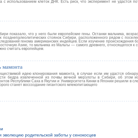
с использованием клеток ДНК. Есть риск, что эксперимент не удастся пот
ири показало, что у него были европейские гены. Останки мальчика, возра
ых позднепалеолитических стоянок Сибири, расположенного рядом с поселе
следований генома американских индейцев. Если изучение происхождения б
сточную Азию, то мальчика из Мальты — самого древнего, относящегося к 
ожно считать европейцем.
ь мамонта
уществимой идею клонирования мамонта, в случае если им удастся обнар
сти бедра извлеченной из почвы вечной мерзлоты в Сибири, об этом и
онтов Республики Саха в Якутии и Университета Кинки в Японии решили в с
орого станет воссоздание гигантского млекопитающего
ии
и эволюцию родительской заботы у сенокосцев