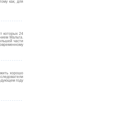
ому как, для
ст которых 24
нием Мальта.
ольшей части
современному
ужить хорошо
сследователи
ледующем году