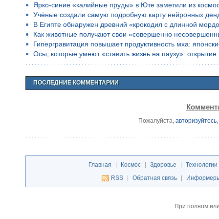
Ярко-синие «калийные пруды» в Юте заметили из космо
Учёные создали самую подробную карту нейронных ден
В Египте обнаружен древний «крокодил с длинной морд
Как животные получают свои «совершенно несовершенн
Гипергравитация повышает продуктивность мха: японск
Осы, которые умеют «ставить жизнь на паузу»: открыти
ПОСЛЕДНИЕ КОММЕНТАРИИ
Коммента
Пожалуйста,
авторизуйтесь
Главная
|
Космос
|
Здоровье
|
Технологии
RSS
|
Обратная связь
|
Информер
При полном или