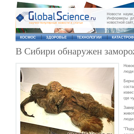
Новости науки,
Информеры для
новостной сайт
научно-популярные новости и статьи
КОСМОС
ЗДОРОВЬЕ
ТЕХНОЛОГИИ
КАТАСТРО
В Сибири обнаружен замор
Новое
люди 
Берна
сост
извес
где ч
Заве
живот
люди
"Под