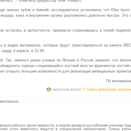
нились", - отметила профессор Элис Робертс.
дя анализ зубов и бивней, исследователи установили, что Юке было
, мышцы, кожа и внутренние органы разложились довольно быстро. Это о
ов остались в целостности, прекрасно сохранившись в своей ледяной
 в видео материалах, которые будут транслироваться на канале BBC/
в среду 4 апреля, в 21:00.
. Так, немного ранее ученые из Японии и России заявили, что вполн
обнаружить хорошо сохранившийся костный мозг во фрагментах костей
ожет открыть большие возможности для реализации амбициозных проекто
По материал
українська версія:
У Сибіру виявлений заморо
 материала
всероссийского музея мамонтов, в скором времени российскими учеными буд
ению этого животного, ведутся в специальной лаборатории. Планы учен