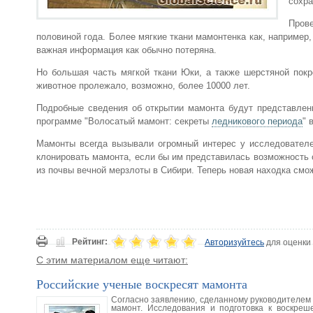
сохра
Прове
половиной года. Более мягкие ткани мамонтенка как, например
важная информация как обычно потеряна.
Но большая часть мягкой ткани Юки, а также шерстяной покр
животное пролежало, возможно, более 10000 лет.
Подробные сведения об открытии мамонта будут представлены
программе "Волосатый мамонт: секреты
ледникового периода
" 
Мамонты всегда вызывали огромный интерес у исследователей
клонировать мамонта, если бы им представилась возможность 
из почвы вечной мерзлоты в Сибири. Теперь новая находка см
Рейтинг:
Авторизуйтесь
для оценки
С этим материалом еще читают:
Российские ученые воскресят мамонта
Согласно заявлению, сделанному руководителем 
мамонт. Исследования и подготовка к воскреш