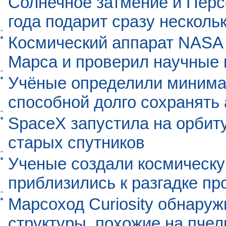
Солнечное затмение и Перс
года подарит сразу нескол
Космический аппарат NASA
Марса и проверил научные
Учёные определили минима
способной долго сохранять
SpaceX запустила на орбит
старых спутников
Ученые создали космическу
приблизились к разгадке п
Марсоход Curiosity обнару
структуры, похожие на пче