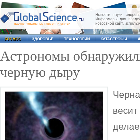
Новости науки, здоровь
Информеры для владел
новостной сайт, исполь
научно-популярные новости и статьи
КОСМОС
ЗДОРОВЬЕ
ТЕХНОЛОГИИ
КАТАСТРОФЫ
Астрономы обнаружил
черную дыру
Черна
веси
делае