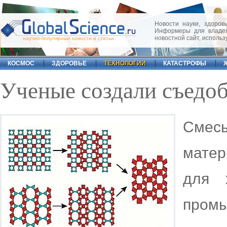
Новости науки, здоровь
Информеры для владел
новостной сайт, исполь
научно-популярные новости и статьи
КОСМОС
ЗДОРОВЬЕ
ТЕХНОЛОГИИ
КАТАСТРОФЫ
Ученые создали съедо
Смесь
матер
для 
промы