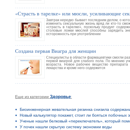
«Страсть в тарелке» или мюсли, усиливающие се
Завтрак нередко бывает последним делом, о кото
изменить сексуальную жизнь вряд ли кто-то смож
«страсть в тарелке», поскольку продукт содер
столовые ложки мюслей способны зарядить эне
осторожность при употреблении
Создана первая Виагра для женщин
Специалисты в области фармацевтики смогли раз
первой виагрой для слабого пола. По мнению у
возраста. Новое рабочее вещество препарата
лекарства и кроме него содержится
Еще из категории
Здоровье
:
Биоинженерная жевательная резинка снизила содержан
Новый калькулятор покажет, стоит ли бояться побочных 
Ученые нашли белковый «переключатель», который помо
У почек нашли скрытую систему экономии воды