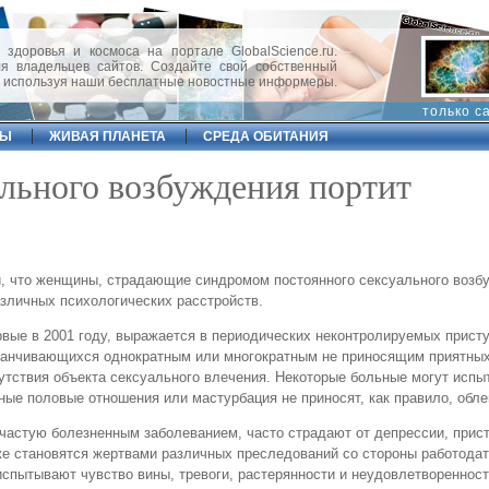
 здоровья и космоса на портале GlobalScience.ru.
 владельцев сайтов. Создайте свой собственный
, используя наши бесплатные новостные информеры.
только с
ФЫ
ЖИВАЯ ПЛАНЕТА
СРЕДА ОБИТАНИЯ
льного возбуждения портит
, что женщины, страдающие синдромом постоянного сексуального возб
азличных психологических расстройств.
рвые в 2001 году, выражается в периодических неконтролируемых прист
аканчивающихся однократным или многократным не приносящим приятн
утствия объекта сексуального влечения. Некоторые больные могут испы
ные половые отношения или мастурбация не приносят, как правило, обле
частую болезненным заболеванием, часто страдают от депрессии, прис
 же становятся жертвами различных преследований со стороны работода
спытывают чувство вины, тревоги, растерянности и неудовлетворенност