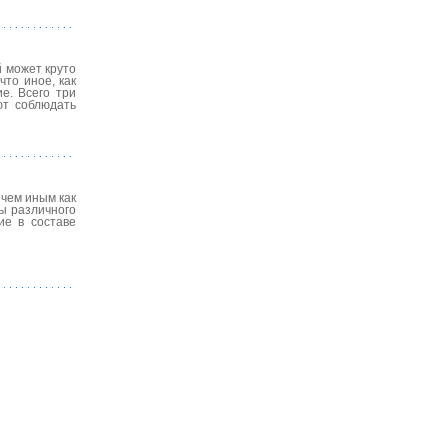
й может круто
что иное, как
е. Всего три
ют соблюдать
чем иным как
ы различного
ие в составе