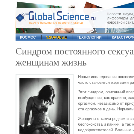
Новости науки,
Информеры для
новостной сайт
научно-популярные новости и статьи
КОСМОС
ЗДОРОВЬЕ
ТЕХНОЛОГИИ
КАТАСТРО
Синдром постоянного сексуа
женщинам жизнь
Новые исследования показали
часто становятся жертвами р
Этот синдром, описанный впе
возбуждения, как правило, з
оргазмом, независимо от прис
ста оргазмов в день. Нормаль
Женщины с таким редким и за
беспокойства и паники, а так
недоброжелателей. Больные и