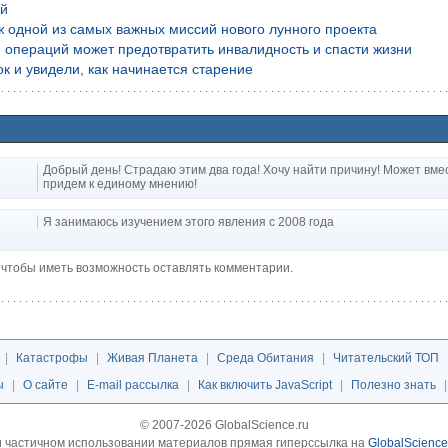
ой
аж одной из самых важных миссий нового лунного проекта
 операций может предотвратить инвалидность и спасти жизни
к и увидели, как начинается старение
Добрый день! Страдаю этим два года! Хочу найти причину! Может вме
придем к единому мнению!
Я занимаюсь изучением этого явления с 2008 года
, чтобы иметь возможность оставлять комментарии.
|
Катастрофы
|
Живая Планета
|
Среда Обитания
|
Читательский ТОП
ы
|
О сайте
|
E-mail рассылка
|
Как включить JavaScript
|
Полезно знать
© 2007-2026 GlobalScience.ru
 частичном использовании материалов прямая гиперссылка на
GlobalScience