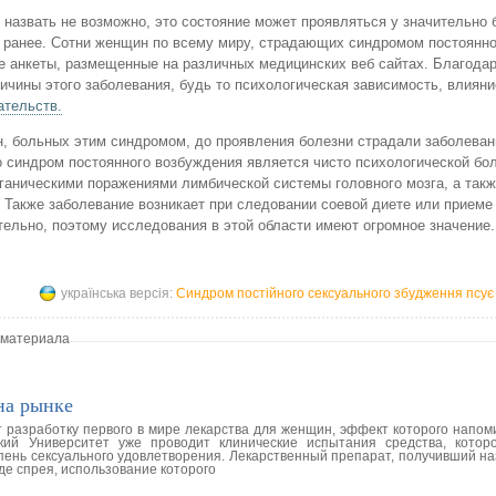
 назвать не возможно, это состояние может проявляться у значительно
 ранее. Сотни женщин по всему миру, страдающих синдромом постоянно
 анкеты, размещенные на различных медицинских веб сайтах. Благода
ины этого заболевания, будь то психологическая зависимость, влияни
ательств.
, больных этим синдромом, до проявления болезни страдали заболеван
о синдром постоянного возбуждения является чисто психологической бо
аническими поражениями лимбической системы головного мозга, а так
. Также заболевание возникает при следовании соевой диете или приеме
ельно, поэтому исследования в этой области имеют огромное значение.
українська версія:
Синдром постійного сексуального збудження псує
 материала
на рынке
разработку первого в мире лекарства для женщин, эффект которого напоми
кий Университет уже проводит клинические испытания средства, котор
пень сексуального удовлетворения. Лекарственный препарат, получивший на
де спрея, использование которого