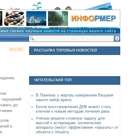
амые свежие научные новости на страницах вашего сайта
18/11/2007
РАССЫЛКА ТОПОВЫХ НОВОСТЕЙ
уждения,
ЧИТАТЕЛЬСКИЙ ТОП
упах
В Помпеях у жертвы извержения Везувия
ых ощущений
нашли набор врача
тывать до
Белок восстановления ДНК может стать
гчения.
ключом к новым методам лечения рака
Учёные решили сложную задачу для
тупов
миссий к астероидам: космические
телей и
аппараты смогут эффективнее «прыгать» от
объекта к объекту
и.