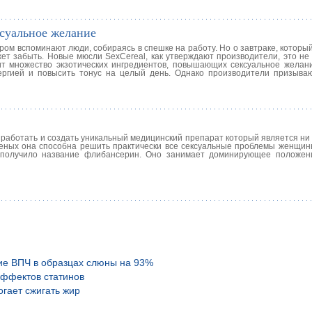
ксуальное желание
ром вспоминают люди, собираясь в спешке на работу. Но о завтраке, которы
ет забыть. Новые мюсли SexCereal, как утверждают производители, это не 
жит множество экзотических ингредиентов, повышающих сексуальное желани
ргией и повысить тонус на целый день. Однако производители призыва
работать и создать уникальный медицинский препарат который является ни 
ченых она способна решить практически все сексуальные проблемы женщин
 получило название флибансерин. Оно занимает доминирующее положен
ие ВПЧ в образцах слюны на 93%
эффектов статинов
гает сжигать жир