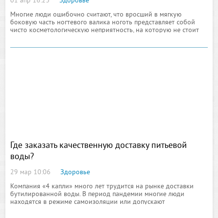
01 апр 16:23
Здоровье
Многие люди ошибочно считают, что вросший в мягкую
боковую часть ногтевого валика ноготь представляет собой
чисто косметологическую неприятность, на которую не стоит
особо обращать внимание. На самом деле, онихокриптоз – это
недуг, требующий медицинского вмешательства
Где заказать качественную доставку питьевой
воды?
29 мар 10:06
Здоровье
Компания «4 капли» много лет трудится на рынке доставки
бутилированной воды. В период пандемии многие люди
находятся в режиме самоизоляции или допускают
минимальное количество визуальных контактов