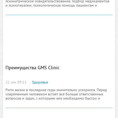
психиатрическое освидетельствование. подбор медикаментов
и психотерапии, психологическая помощь пациентам и
близким, доступные цены.
Преимущества GMS Clinic
21 сен 09:11
Здоровье
Ритм жизни в последние годы значительно ускорился. Перед
современным человеком встаёт всё больше ответственных
вопросов и задач, с которыми ему необходимо быстро и
успешно справляться. Выдерживать такой график могут далеко
не все, а последствием хронических стрессов, недосыпания,
неправильного