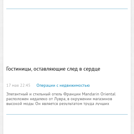
спрятаны за стенами надежных и проверенных банков, однако
глазу туриста
Гостиницы, оставляющие след в сердце
17 мая 22:45
Операции с недвижимостью
Элегантный и стильный отель Франции Mandarin Oriental
расположен недалеко от Лувра, в окружении магазинов
высокой моды. Он является результатом труда лучших
дизайнеров, которые гармонично соединили современные
модные тенденции и черты восточного шика