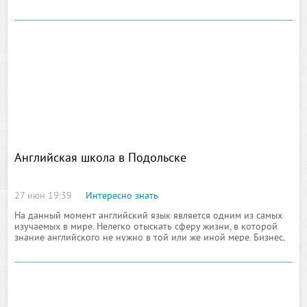
преимущества Forex: Рынок работает круглые сутки. Однако в
выходные торговля приостанавливается. Это отличный шанс за
выходные собраться с силами и приступить к работе с чистой
головой.
Английская школа в Подольске
27 июн 19:39
Интересно знать
На данный момент английский язык является одним из самых
изучаемых в мире. Нелегко отыскать сферу жизни, в которой
знание английского не нужно в той или же иной мере. Бизнес,
искусство, музыка, образование, кино – это не полный список
отраслей, где используется данный язык. Английский – это
средство общения, а кроме того изучения традиций и культуры
иностранного народа. Это также возможность окунуться в
совершенно новый мир