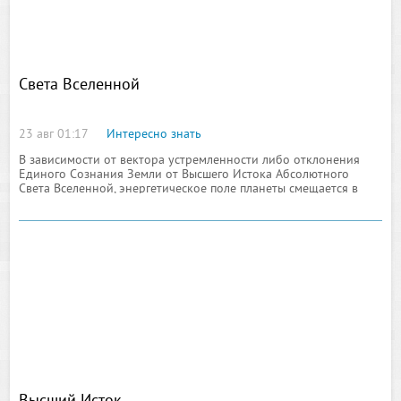
Света Вселенной
23 авг 01:17
Интересно знать
В зависимости от вектора устремленности либо отклонения
Единого Сознания Земли от Высшего Истока Абсолютного
Света Вселенной, энергетическое поле планеты смещается в
тяжелое либо более Светлое энергетическое поле Солнечной
системы. Подобные процессы происходят и с каждым
человеком: смещение энергетического поля человека в более
утяжеленные либо в более просветленные энергии