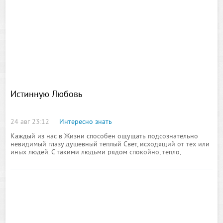
уникальностью творимых ( генерируемых ) и излучаемых
вибраций Времени Света. Но базовая
Истинную Любовь
24 авг 23:12
Интересно знать
Каждый из нас в Жизни способен ощущать подсознательно
невидимый глазу душевный теплый Свет, исходящий от тех или
иных людей. С такими людьми рядом спокойно, тепло,
интересно в общении. Их глаза, голос излучают мягкий и
теплый Свет. Это теплый Свет их души, отражающий Истинную
Любовь к Жизни. Мы ощущаем вибрации Абсолютного Света,
отражаемые потенциалом душевно гармоничных и само
реализующихся во благо