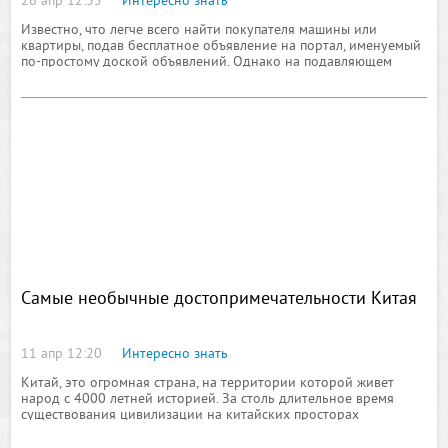
26 апр 12:35
Интересно знать
Известно, что легче всего найти покупателя машины или
квартиры, подав бесплатное объявление на портал, именуемый
по-простому доской объявлений. Однако на подавляющем
большинстве таких сайтов действует сложная система
регистрации, подачи и управления текстовым объявлением, из-
за чего пользователям, заинтересованным в быстром
нахождении покупателя приходиться трудно, если не сказать
Самые необычные достопримечательности Китая
11 апр 12:20
Интересно знать
Китай, это огромная страна, на территории которой живет
народ с 4000 летней историей. За столь длительное время
существования цивилизации на китайских просторах
появилось множество достопримечательностей, многие из
которых вполне можно назвать необычными. Плюс к этому за