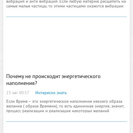
вибраций и анти вибраций. Если любую материю расщепить на
самые малые частицы, то этими частицами окажутся вибрации
и анти вибрации в сумме не дающие Абсолютного нуля.
Поэтому материи проявляются и проявляются для нашего
восприятия либо в большей части позитивной ( энергетичной ),
либо в большей части негативной
Почему не происходит энергетического
наполнения?
23 авг 00:57
Интересно знать
Если Время – это энергетическое наполнение некоего образа
желания ( образа Времени), то есть единичная энергия, значит,
процесс реализации и реализация некоторых желаний
человека ведет к образованию антипода существу Времени –
анти Времени, либо анти энергии. Человек израсходовал свою
физическую и мысленную энергию на образование мысленного
образа желания в момент осмысления желания, то есть