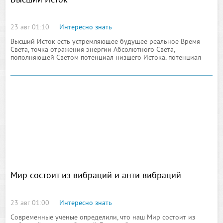
Высший Исток
23 авг 01:10
Интересно знать
Высший Исток есть устремляющее будущее реальное Время
Света, точка отражения энергии Абсолютного Света,
пополняющей Светом потенциал низшего Истока, потенциал
реализованного Бытия. Высший Исток Вселенского Сознания
отражает сотворенное Время Света ( Абсолютный Свет ) в
реальное настоящее и одновременно устремляет вибрации
Вселенной к сотворению Времени Света
Мир состоит из вибраций и анти вибраций
23 авг 01:00
Интересно знать
Современные ученые определили, что наш Мир состоит из