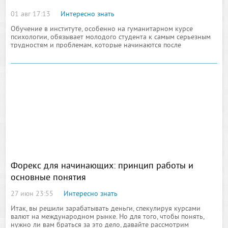
01 авг 17:13
Интересно знать
Обучение в институте, особенно на гуманитарном курсе
психологии, обязывает молодого студента к самым серьезным
трудностям и проблемам, которые начинаются после
прослушивания ими первых лекций и записи домашних
заданий. Думаю, ни для кого, ни секрет, что учеба на курсе
института это не школа, и домашние задания здесь весьма и
весьма серьезные. Типичным примером тому является частая
Форекс для начинающих: принцип работы и
основные понятия
27 июн 23:55
Интересно знать
Итак, вы решили зарабатывать деньги, спекулируя курсами
валют на международном рынке. Но для того, чтобы понять,
нужно ли вам браться за это дело, давайте рассмотрим