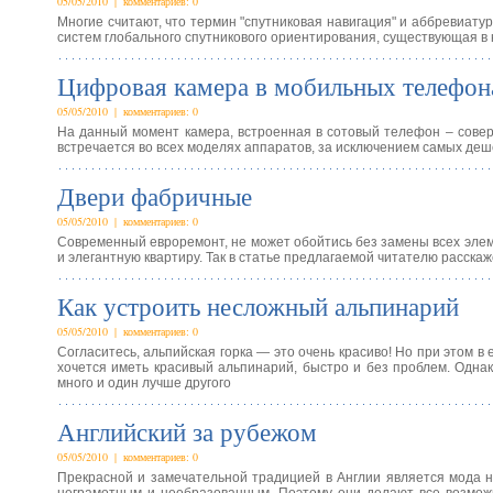
05/05/2010 | комментариев: 0
Многие считают, что термин "спутниковая навигация" и аббревиатур
систем глобального спутникового ориентирования, существующая в
Цифровая камера в мобильных телефон
05/05/2010 | комментариев: 0
На данный момент камера, встроенная в сотовый телефон – совер
встречается во всех моделях аппаратов, за исключением самых де
Двери фабричные
05/05/2010 | комментариев: 0
Современный евроремонт, не может обойтись без замены всех элеме
и элегантную квартиру. Так в статье предлагаемой читателю расска
Как устроить несложный альпинарий
05/05/2010 | комментариев: 0
Согласитесь, альпийская горка — это очень красиво! Но при этом в
хочется иметь красивый альпинарий, быстро и без проблем. Однако
много и один лучше другого
Английский за рубежом
05/05/2010 | комментариев: 0
Прекрасной и замечательной традицией в Англии является мода н