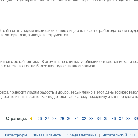
о для предотвращения этого. Англичанин скорее всего будет ходить в об
Что бы стать надомником физическое лицо заключает с работодателем трудо
и материалов, а иногда инструментов
иться с ее габаритами. В этом плане самыми удобными считаются механиче
ого места, их вес не более шестидесяти килограммов
сегда приносит людям радость и добро, ведь именно в этот день воскрес Иис
ностью и пышностью. Как подготовиться к этому празднику и как порадовать 
Страницы:
...
26
-
27
-
28
-
29
-
30
-
31
-
32
-
33
-
34
-
35
-
36
-
37
-
38
-
39
|
Катастрофы
|
Живая Планета
|
Среда Обитания
|
Читательский ТОП