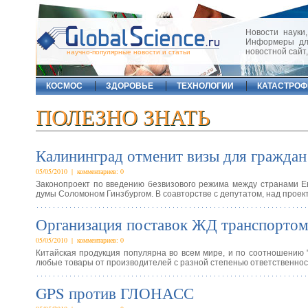
Новости науки,
Информеры для
новостной сайт
научно-популярные новости и статьи
КОСМОС
ЗДОРОВЬЕ
ТЕХНОЛОГИИ
КАТАСТРО
ПОЛЕЗНО ЗНАТЬ
Калининград отменит визы для гражда
05/05/2010 | комментариев: 0
Законопроект по введению безвизового режима между странами Е
думы Соломоном Гинзбургом. В соавторстве с депутатом, над прое
Организация поставок ЖД транспортом 
05/05/2010 | комментариев: 0
Китайская продукция популярна во всем мире, и по соотношению 
любые товары от производителей с разной степенью ответственно
GPS против ГЛОНАСС