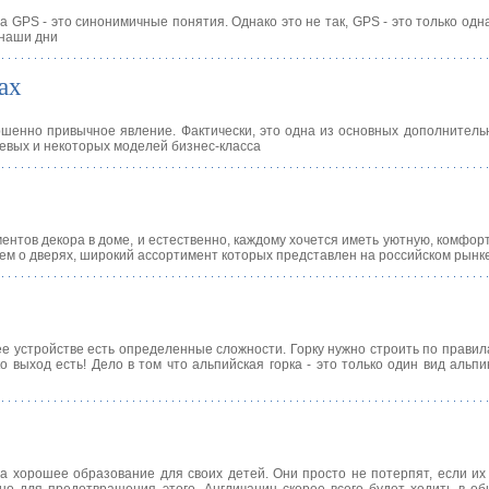
а GPS - это синонимичные понятия. Однако это не так, GPS - это только одн
 наши дни
ах
шенно привычное явление. Фактически, это одна из основных дополнитель
шевых и некоторых моделей бизнес-класса
нтов декора в доме, и естественно, каждому хочется иметь уютную, комфорт
жем о дверях, широкий ассортимент которых представлен на российском рынке
 ее устройстве есть определенные сложности. Горку нужно строить по правил
 выход есть! Дело в том что альпийская горка - это только один вид альпи
а хорошее образование для своих детей. Они просто не потерпят, если их