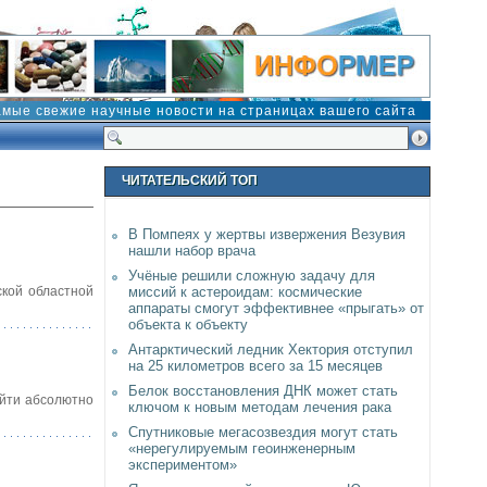
амые свежие научные новости на страницах вашего сайта
ЧИТАТЕЛЬСКИЙ ТОП
В Помпеях у жертвы извержения Везувия
нашли набор врача
Учёные решили сложную задачу для
ской областной
миссий к астероидам: космические
аппараты смогут эффективнее «прыгать» от
объекта к объекту
Антарктический ледник Хектория отступил
на 25 километров всего за 15 месяцев
Белок восстановления ДНК может стать
айти абсолютно
ключом к новым методам лечения рака
Спутниковые мегасозвездия могут стать
«нерегулируемым геоинженерным
экспериментом»