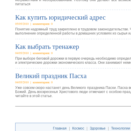
неграмотным и необразованным. Поэтому они делают все возможн
питаться
Как купить юридический адрес
05/05/2010 | комментариев: 0
Понятие надомный труд закреплено в трудовом законодательстве. 
выполнение определенной работы в домашних условиях из сырья ил
Как выбрать тренажер
04/05/2010 | комментариев: 0
При выборе беговой дорожки в первую очередь необходимо определ
и электрические дорожки экономического класса. Они занимают немн
Великий праздник Пасха
04/05/2010 | комментариев: 0
Уже совсем скоро настанет день Великого праздника Пасхи. Пасха в
Божий. День воскресенья Христового люди отмечают с особою празд
читайте в этой статье.
Главная
|
Космос
|
Здоровье
|
Технологии