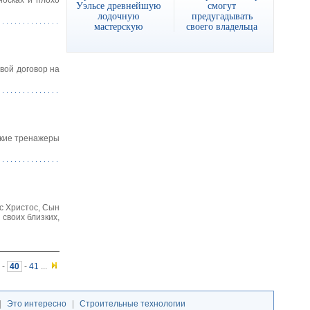
носках и плохо
Уэльсе древнейшую
смогут
лодочную
предугадывать
мастерскую
своего владельца
вой договор на
ские тренажеры
ус Христос, Сын
своих близких,
-
40
-
41
...
|
Это интересно
|
Строительные технологии