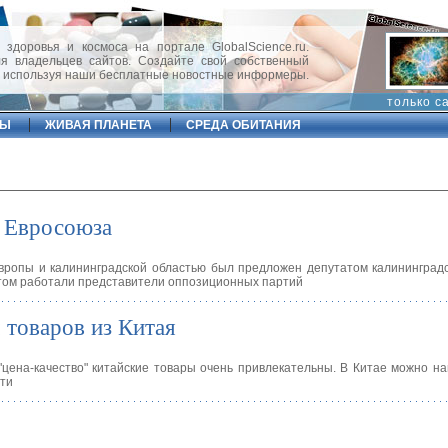
 здоровья и космоса на портале GlobalScience.ru.
 владельцев сайтов. Создайте свой собственный
, используя наши бесплатные новостные информеры.
только с
ФЫ
ЖИВАЯ ПЛАНЕТА
СРЕДА ОБИТАНИЯ
н Евросоюза
вропы и калининградской областью был предложен депутатом калининград
ктом работали представители оппозиционных партий
товаров из Китая
"цена-качество" китайские товары очень привлекательны. В Китае можно н
сти