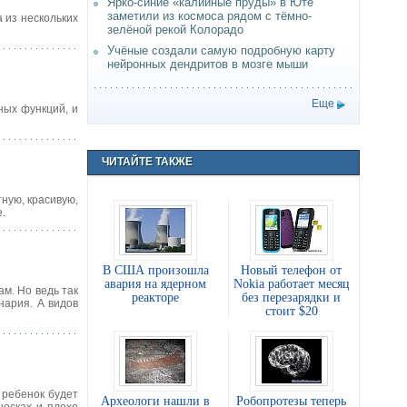
Ярко-синие «калийные пруды» в Юте
заметили из космоса рядом с тёмно-
а из нескольких
зелёной рекой Колорадо
Учёные создали самую подробную карту
нейронных дендритов в мозге мыши
Еще
ных функций, и
ЧИТАЙТЕ ТАКЖЕ
ную, красивую,
.
В США произошла
Новый телефон от
авария на ядерном
Nokia работает месяц
ам. Но ведь так
реакторе
без перезарядки и
нария. А видов
стоит $20
 ребенок будет
Археологи нашли в
Робопротезы теперь