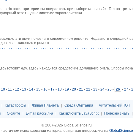
ос: «На какие критерии вы опираетесь при выборе машины?». Только треть
пулярный ответ – динамические характеристики
насколько эти люки полезны в современном ремонте. Недавно, в очередной ра
 довольно живенько и ремонт
есь готовят еду, здесь находится средоточие домашнего очага. Опросы пока
10
-
11
-
12
-
13
-
14
-
15
-
16
-
17
-
18
-
19
-
20
-
21
-
22
-
23
-
24
-
25
-
26
-
27
-
|
Катастрофы
|
Живая Планета
|
Среда Обитания
|
Читательский ТОП
ы
|
О сайте
|
E-mail рассылка
|
Как включить JavaScript
|
Полезно знать
© 2007-2026 GlobalScience.ru
 частичном использовании материалов прямая гиперссылка на
GlobalScience