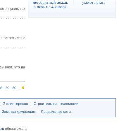
метеоритный дождь
умеют летать
в ночь на 4 января
 потенциальных
з встретился с
зывают, что на
28
-
29
-
30
...
|
Это интересно
|
Строительные технологии
|
Заметки домоседам
|
Социальные сети
.ru
обязательна