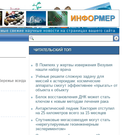
амые свежие научные новости на страницах вашего сайта
ЧИТАТЕЛЬСКИЙ ТОП
В Помпеях у жертвы извержения Везувия
нашли набор врача
Учёные решили сложную задачу для
бережье всегда
миссий к астероидам: космические
аппараты смогут эффективнее «прыгать» от
объекта к объекту
Белок восстановления ДНК может стать
ключом к новым методам лечения рака
Антарктический ледник Хектория отступил
на 25 километров всего за 15 месяцев
Спутниковые мегасозвездия могут стать
«нерегулируемым геоинженерным
экспериментом»