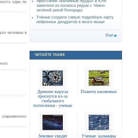
Ярко-синие «калийные пруды» в Юте
бность едва ли
заметили из космоса рядом с тёмно-
зелёной рекой Колорадо
Учёные создали самую подробную карту
нейронных дендритов в мозге мыши
ого человека в
Еще
ЧИТАЙТЕ ТАКЖЕ
ного
Древние вирусы
Планета насекомых
проснутся из-за
глобального
потепления - ученые
 современного
Земляне увидят
Ученые: кальмары