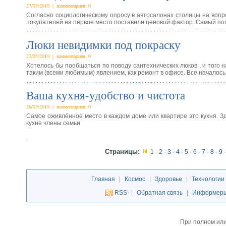
27/05/2010 | комментариев: 0
Согласно социологическому опросу в автосалонах столицы на вопр
покупателей на первое место поставили ценовой фактор. Самый по
Люки невидимки под покраску
27/05/2010 | комментариев: 0
Хотелось бы пообщаться по поводу сантехнических люков , и того 
таким (всеми любимым) явлением, как ремонт в офисе. Все началось
Ваша кухня-удобство и чистота
26/05/2010 | комментариев: 0
Самое оживлённое место в каждом доме или квартире это кухня. Зд
кухне члены семьи
Страницы:
1
-
2
-
3
-
4
-
5
-
6
-
7
-
8
-
9
-
Главная
|
Космос
|
Здоровье
|
Технологии
RSS
|
Обратная связь
|
Информер
При полном или