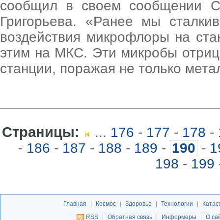
сообщил в своем сообщении С
Григорьева. «Ранее мы сталки
воздействия микрофлоры на ста
этим на МКС. Эти микробы отриц
станции, поражая не только мета
Страницы:
...
176
-
177
-
178
-
-
186
-
187
-
188
-
189
-
190
-
1
198
-
199
Главная
|
Космос
|
Здоровье
|
Технологии
|
Катас
RSS
|
Обратная связь
|
Информеры
|
О са