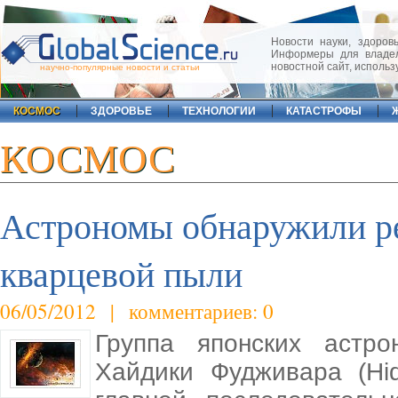
Новости науки, здоровь
Информеры для владел
новостной сайт, исполь
научно-популярные новости и статьи
КОСМОС
ЗДОРОВЬЕ
ТЕХНОЛОГИИ
КАТАСТРОФЫ
КОСМОС
Астрономы обнаружили ре
кварцевой пыли
06/05/2012 | комментариев: 0
Группа японских астро
Хайдики Фудживара (Hid