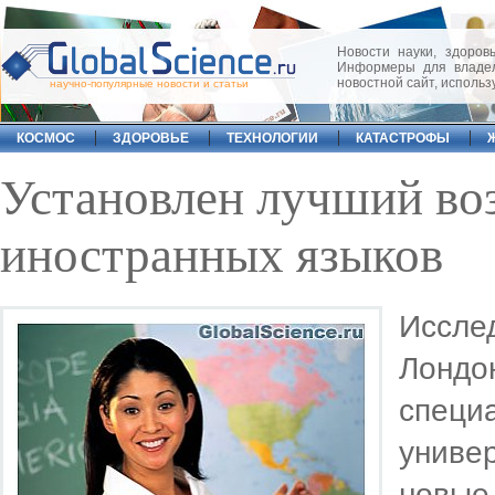
Новости науки, здоровь
Информеры для владел
новостной сайт, исполь
научно-популярные новости и статьи
КОСМОС
ЗДОРОВЬЕ
ТЕХНОЛОГИИ
КАТАСТРОФЫ
Установлен лучший воз
иностранных языков
Иссле
Лонд
спец
униве
новы