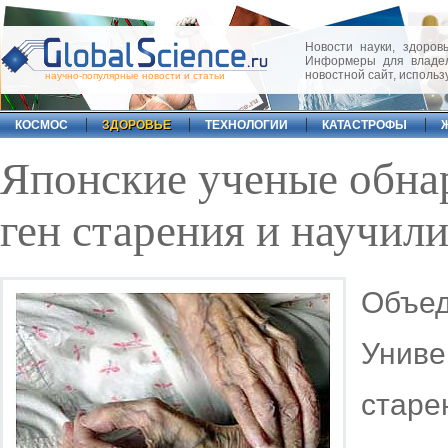
Новости науки, здоровь
Информеры для владел
новостной сайт, исполь
научно-популярные новости и статьи
КОСМОС
ЗДОРОВЬЕ
ТЕХНОЛОГИИ
КАТАСТРОФЫ
Японские ученые обна
ген старения и научили
Объе
Униве
старе