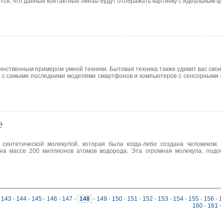
тся, что данные контактные линзы будут отображать картинку с идеальным 
нственным примером умной техники. Бытовая техника также удивит вас сво
у с самыми последними моделями смартфонов и компьютеров с сенсорными
е
 синтетической молекулой, которая была когда-либо создана человеком.
на массе 200 миллионов атомов водорода. Эта огромная молекула, подо
143
-
144
-
145
-
146
-
147
-
148
-
149
-
150
-
151
-
152
-
153
-
154
-
155
-
156
-
160
-
161