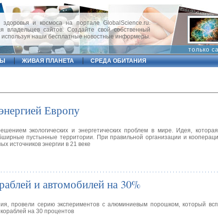
 здоровья и космоса на портале GlobalScience.ru.
 владельцев сайтов. Создайте свой собственный
, используя наши бесплатные новостные информеры.
только с
ФЫ
ЖИВАЯ ПЛАНЕТА
СРЕДА ОБИТАНИЯ
 энергией Европу
решением экологических и энергетических проблем в мире. Идея, котора
обширные пустынные территории. При правильной организации и коопераци
ых источников энергии в 21 веке
раблей и автомобилей на 30%
ния, провели серию экспериментов с алюминиевым порошком, который всп
 кораблей на 30 процентов