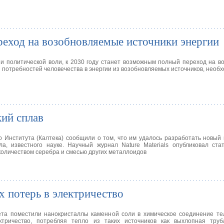
реход на возобновляемые источники энергии
ии политической воли, к 2030 году станет возможным полный переход на 
 потребностей человечества в энергии из возобновляемых источников, необ
ий сплав
о Института (Калтека) сообщили о том, что им удалось разработать новый
а, известного науке. Научный журнал Nature Materials опубликовал ста
количеством серебра и смесью других металлоидов
х потерь в электричество
ета поместили нанокристаллы каменной соли в химическое соединение те
тричество, потребляя тепло из таких источников как выхлопная труб