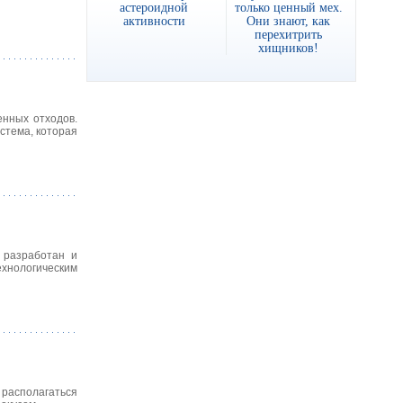
астероидной
только ценный мех.
активности
Они знают, как
перехитрить
хищников!
енных отходов.
истема, которая
 разработан и
хнологическим
располагаться