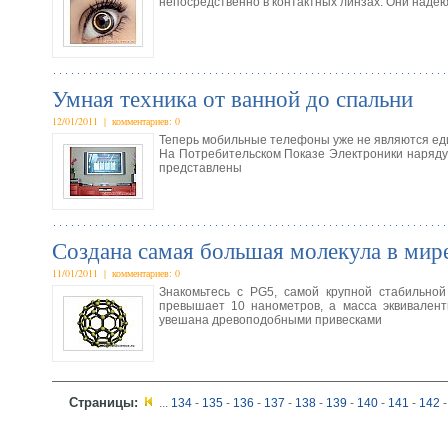
непосредственно в контактных линзах. Они надею
Умная техника от ванной до спальни
12/01/2011 | комментариев: 0
Теперь мобильные телефоны уже не являются еди
На Потребительском Показе Электроники наряд
представлены
Создана самая большая молекула в мир
11/01/2011 | комментариев: 0
Знакомьтесь с PG5, самой крупной стабильной
превышает 10 нанометров, а масса эквивалент
увешана древоподобными привесками
Страницы:
...
134
-
135
-
136
-
137
-
138
-
139
-
140
-
141
-
142
-