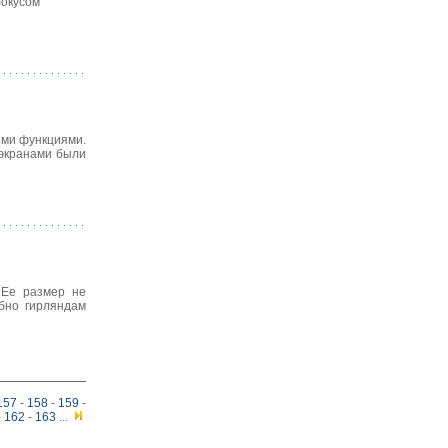
фокусом
ими функциями.
 экранами были
 Ее размер не
бно гирляндам
157
-
158
-
159
-
-
162
-
163
...