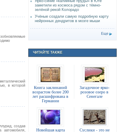
Ярко-синие «калийные пруды» в Юте
заметили из космоса рядом с тёмно-
зелёной рекой Колорадо
Учёные создали самую подробную карту
нейронных дендритов в мозге мыши
Еще
возобновляемые
ходимо
ЧИТАЙТЕ ТАКЖЕ
 металлический
тью, в которой
Книга заклинаний
Загадочное ярко-
возрастом более 200
розовое озеро в
лет расшифрована в
Сенегале
Германии
ллурид, создав
Новейшая карта
Суслики - это не
а автомобиля,