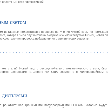
е солнечный свет эффективней
ным светом
им из главных недостатков в процессе получения чистой воды из промышл
idics, которая была опубликована Американским Институтом Физики, новая с
 осуществления процесса избавления от загрязняющих веществ
пает стали? Новый вид стрессоустойчивого металлического стекла, был
Беркли Департамента Энергетики США совместно с Калифорнийским Те
-дисплеями
та работают над крошечными полупрозрачными LED-ами, которые будут 