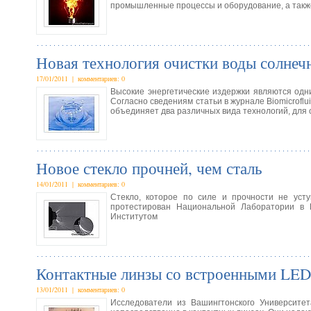
промышленные процессы и оборудование, а такж
Новая технология очистки воды солнеч
17/01/2011 | комментариев: 0
Высокие энергетические издержки являются одн
Согласно сведениям статьи в журнале Biomicroflu
объединяет два различных вида технологий, для
Новое стекло прочней, чем сталь
14/01/2011 | комментариев: 0
Стекло, которое по силе и прочности не усту
протестирован Национальной Лаборатории в 
Институтом
Контактные линзы со встроенными LED
13/01/2011 | комментариев: 0
Исследователи из Вашингтонского Университе