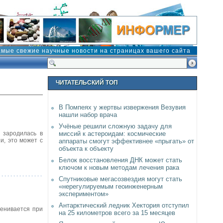
амые свежие научные новости на страницах вашего сайта
ЧИТАТЕЛЬСКИЙ ТОП
В Помпеях у жертвы извержения Везувия
нашли набор врача
Учёные решили сложную задачу для
я зародилась в
миссий к астероидам: космические
и, это может с
аппараты смогут эффективнее «прыгать» от
объекта к объекту
Белок восстановления ДНК может стать
ключом к новым методам лечения рака
Спутниковые мегасозвездия могут стать
«нерегулируемым геоинженерным
экспериментом»
Антарктический ледник Хектория отступил
енивается при
на 25 километров всего за 15 месяцев