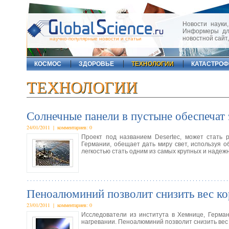
Новости науки,
Информеры для
новостной сайт
научно-популярные новости и статьи
КОСМОС
ЗДОРОВЬЕ
ТЕХНОЛОГИИ
КАТАСТРО
ТЕХНОЛОГИИ
Солнечные панели в пустыне обеспечат
24/01/2011 | комментариев: 0
Проект под названием Desertec, может стать 
Германии, обещает дать миру свет, используя 
легкостью стать одним из самых крупных и надежн
Пеноалюминий позволит снизить вес ко
23/01/2011 | комментариев: 0
Исследователи из института в Хемнице, Герма
нагревании. Пеноалюминий позволит снизить вес