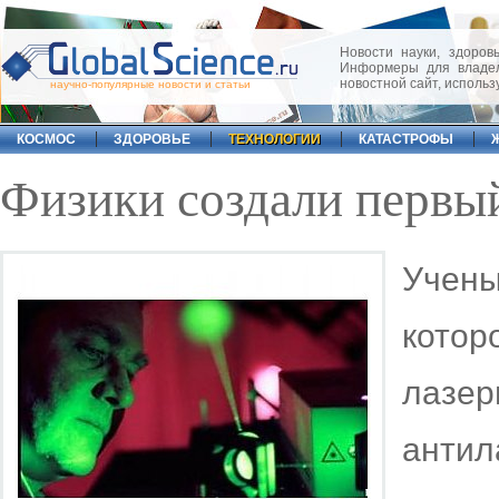
Новости науки, здоровь
Информеры для владел
новостной сайт, исполь
научно-популярные новости и статьи
КОСМОС
ЗДОРОВЬЕ
ТЕХНОЛОГИИ
КАТАСТРОФЫ
Физики создали первый
Учен
кото
лазе
антил