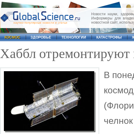
Новости науки, здоровь
Информеры для владел
новостной сайт, исполь
научно-популярные новости и статьи
КОСМОС
ЗДОРОВЬЕ
ТЕХНОЛОГИИ
КАТАСТРОФЫ
Хаббл отремонтируют 
В поне
космод
(Флори
челнок 