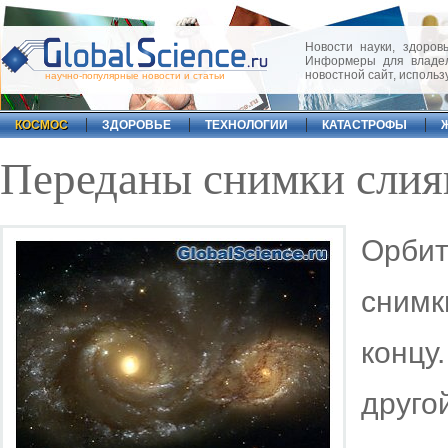
Новости науки, здоровь
Информеры для владел
новостной сайт, исполь
научно-популярные новости и статьи
КОСМОС
ЗДОРОВЬЕ
ТЕХНОЛОГИИ
КАТАСТРОФЫ
Переданы снимки слиян
Орбит
снимк
концу
друго