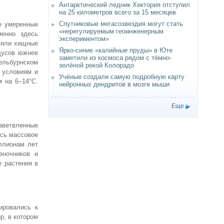
Антарктический ледник Хектория отступил
на 25 километров всего за 15 месяцев
Спутниковые мегасозвездия могут стать
е умеренные
«нерегулируемым геоинженерным
менно здесь
экспериментом»
 или хищные
Ярко-синие «калийные пруды» в Юте
дусов южнее
заметили из космоса рядом с тёмно-
ельбурнском
зелёной рекой Колорадо
м условиям и
Учёные создали самую подробную карту
 на 6–14°C.
нейронных дендритов в мозге мыши
Еще
зветвленные
ось массовое
ллионам лет
еночников и
е растения в
ировались к
р, в котором