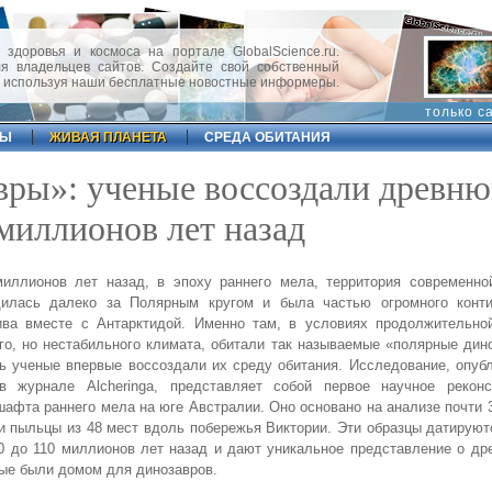
 здоровья и космоса на портале GlobalScience.ru.
 владельцев сайтов. Создайте свой собственный
, используя наши бесплатные новостные информеры.
только с
ФЫ
ЖИВАЯ ПЛАНЕТА
СРЕДА ОБИТАНИЯ
вры»: ученые воссоздали древн
миллионов лет назад
миллионов лет назад, в эпоху раннего мела, территория современно
дилась далеко за Полярным кругом и была частью огромного конти
ива вместе с Антарктидой. Именно там, в условиях продолжительно
го, но нестабильного климата, обитали так называемые «полярные ди
ь ученые впервые воссоздали их среду обитания. Исследование, опуб
в журнале Alcheringa, представляет собой первое научное реконс
афта раннего мела на юге Австралии. Оно основано на анализе почти 
и пыльцы из 48 мест вдоль побережья Виктории. Эти образцы датирую
0 до 110 миллионов лет назад и дают уникальное представление о др
ые были домом для динозавров.