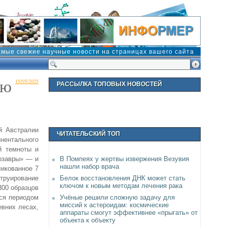
амые свежие научные новости на страницах вашего сайта
юю
15/05/2025
РАССЫЛКА ТОПОВЫХ НОВОСТЕЙ
й Австралии
ЧИТАТЕЛЬСКИЙ ТОП
нентального
й темноты и
нозавры» — и
В Помпеях у жертвы извержения Везувия
нашли набор врача
ликованное 7
труирование
Белок восстановления ДНК может стать
ключом к новым методам лечения рака
300 образцов
тся периодом
Учёные решили сложную задачу для
миссий к астероидам: космические
евних лесах,
аппараты смогут эффективнее «прыгать» от
объекта к объекту