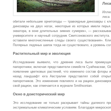
Леса
Иллю
леса
обитали небольшие орнитоподы — травоядные динозавры с к
динозавры на двух ногах, некоторые из которых имели перь
экватора, в зоне длительных зимних сумерек», — рассказыва
университете и научный сотрудник Смитсоновского института
оставили многочисленные следы своего существования». Кли
Полярных ледяных шапок тогда не существовало, а уровень солн
Растительный мир и эволюция
Исследование выявило, что древние леса были преимуще
папоротники, включая представители семейств Cyatheaceae, Gl
появление цветковых растений, что изменило состав флоры 
назад ландшафт юга Австралии представлял собой открыт
папоротников. Это изменение повлияло и на рацион динозавро
свой рацион, как отмечается в журнале Smithsonian.
Окно в доисторический мир
Это исследование не только раскрывает тайны далекого пр
экстремальным климатическим условиям. Благодаря микроскопи