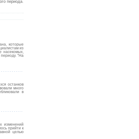
ого периода.
ана, которые
ециалистам из
е насекомых,
 периоду. "На
хся останков
вовали много
убликовали в
их изменений
лось прийти к
лавной целью