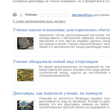
полярные динозавры не только выживали, но и процветали в ус
Рейтинг:
Авторизуйтесь
для оценки
С этим материалом еще читают:
Учёные нашли ископаемые доисторических обитат
Архипелаг Чатэм, расположенный восточнее Нов
некогда вместе с Австралией, Африкой, Антаркт
Австралии в этих местах недавно удалось обна
застывших в смоле. Ученые оценили возраст нахо
Земле сто миллионов лет назад преобладал пар
Ученые обнаружили новый вид птерозавров
Во время археологических исследований на тер
представителей ранее неизвестного вида диноз
тысячелетий назад, задолго до наступления
специализированном
Динозавры, как выяснили ученые, не вымерли
Учеными из института Оксфорда недавно был
динозавров по ходу их эволюции. Исходя из дан
выводу, что все динозавры, жившие на земле
организованных группой ученых исследований с