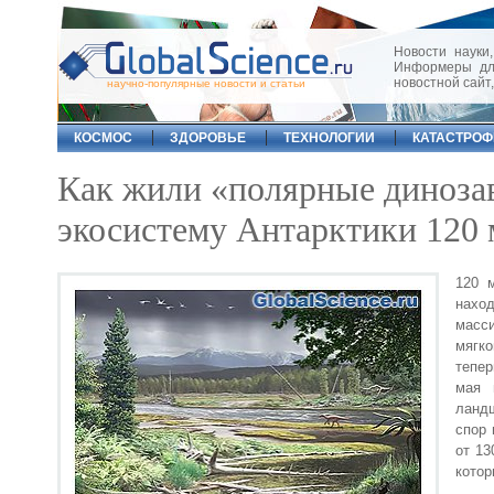
Новости науки,
Информеры для
новостной сайт
научно-популярные новости и статьи
КОСМОС
ЗДОРОВЬЕ
ТЕХНОЛОГИИ
КАТАСТРО
Как жили «полярные диноза
экосистему Антарктики 120 
120 
нахо
масс
мягко
тепер
мая 
ландш
спор 
от 13
котор