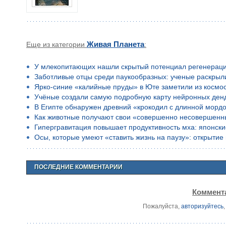
Еще из категории
Живая Планета
:
У млекопитающих нашли скрытый потенциал регенерац
Заботливые отцы среди паукообразных: ученые раскрыл
Ярко-синие «калийные пруды» в Юте заметили из космо
Учёные создали самую подробную карту нейронных ден
В Египте обнаружен древний «крокодил с длинной морд
Как животные получают свои «совершенно несовершенн
Гипергравитация повышает продуктивность мха: японск
Осы, которые умеют «ставить жизнь на паузу»: открыти
ПОСЛЕДНИЕ КОММЕНТАРИИ
Коммента
Пожалуйста,
авторизуйтесь