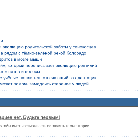
ии
и эволюцию родительской заботы у сенокосцев
са рядом с тёмно-зелёной рекой Колорадо
дритов в мозге мыши
ой», который переписывает эволюцию рептилий
ые» пятна и полосы
ие учёные нашли ген, отвечающий за адаптацию
е может помочь замедлить старение у людей
риев нет. Будьте первым!
, чтобы иметь возможность оставлять комментарии.