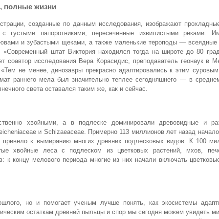
, полные жизни
страции, созданные по данным исследования, изображают прохладны
 с густыми папоротниками, пересеченные извилистыми реками. И
лювами и зубастыми щеками, а также маленькие тероподы — всеядные
я. «Современный штат Виктория находился тогда на широте до 80 гра
ет соавтор исследования Вера Корасидис, преподаватель геонаук в М
. «Тем не менее, динозавры прекрасно адаптировались к этим суровы
мат раннего мела был значительно теплее сегодняшнего — в среднем
ечного света оставался таким же, как и сейчас.
ственно хвойными, а в подлеске доминировали древовидные и ра
eicheniaceae и Schizaeaceae. Примерно 113 миллионов лет назад начал
и привело к вымиранию многих древних подлесковых видов. К 100 ми
ые хвойные леса с подлеском из цветковых растений, мхов, печ
в: к концу мелового периода многие из них начали включать цветковы
ошлого, но и помогает ученым лучше понять, как экосистемы адапт
ческим остаткам древней пыльцы и спор мы сегодня можем увидеть ми