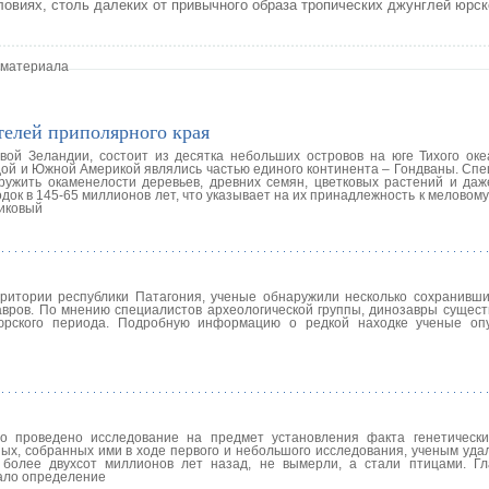
ловиях, столь далеких от привычного образа тропических джунглей юрск
 материала
елей приполярного края
ой Зеландии, состоит из десятка небольших островов на юге Тихого оке
идой и Южной Америкой являлись частью единого континента – Гондваны. Сп
ружить окаменелости деревьев, древних семян, цветковых растений и даж
док в 145-65 миллионов лет, что указывает на их принадлежность к меловому
никовый
ритории республики Патагония, ученые обнаружили несколько сохранивши
авров. По мнению специалистов археологической группы, динозавры сущест
 юрского периода. Подробную информацию о редкой находке ученые оп
о проведено исследование на предмет установления факта генетическ
ных, собранных ими в ходе первого и небольшого исследования, ученым уда
 более двухсот миллионов лет назад, не вымерли, а стали птицами. Г
тало определение