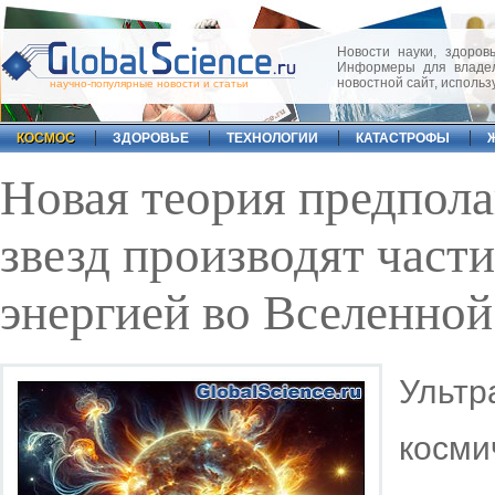
Новости науки, здоровь
Информеры для владел
новостной сайт, исполь
научно-популярные новости и статьи
КОСМОС
ЗДОРОВЬЕ
ТЕХНОЛОГИИ
КАТАСТРОФЫ
Новая теория предпола
звезд производят част
энергией во Вселенной
Ультр
косм