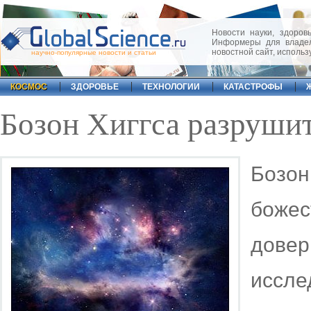
Новости науки, здоровь
Информеры для владел
новостной сайт, исполь
научно-популярные новости и статьи
КОСМОС
ЗДОРОВЬЕ
ТЕХНОЛОГИИ
КАТАСТРОФЫ
Бозон Хиггса разруши
Бозо
божес
дове
иссле