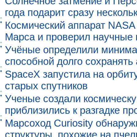
Солнечное затмение и Перс
года подарит сразу нескол
Космический аппарат NASA
Марса и проверил научные
Учёные определили минима
способной долго сохранять
SpaceX запустила на орбит
старых спутников
Ученые создали космическу
приблизились к разгадке п
Марсоход Curiosity обнару
структуры, похожие на пче