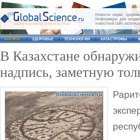
Новости науки, здоровь
Информеры для владел
новостной сайт, исполь
научно-популярные новости и статьи
КОСМОС
ЗДОРОВЬЕ
ТЕХНОЛОГИИ
КАТАСТРОФЫ
В Казахстане обнаруж
надпись, заметную тол
Рарит
экспе
рес