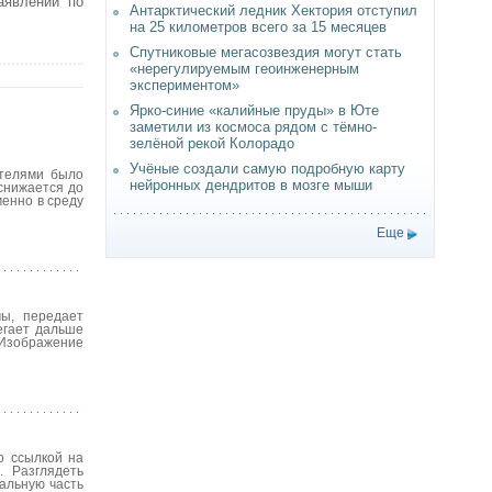
аявлений по
Антарктический ледник Хектория отступил
на 25 километров всего за 15 месяцев
Спутниковые мегасозвездия могут стать
«нерегулируемым геоинженерным
экспериментом»
Ярко-синие «калийные пруды» в Юте
заметили из космоса рядом с тёмно-
зелёной рекой Колорадо
Учёные создали самую подробную карту
ателями было
нейронных дендритов в мозге мыши
снижается до
менно в среду
Еще
ы, передает
егает дальше
 Изображение
о ссылкой на
. Разглядеть
ральную часть