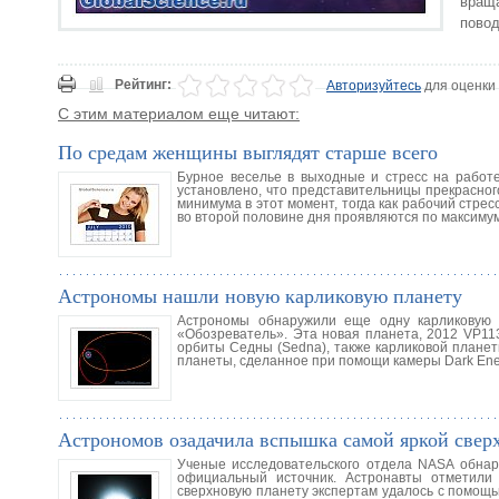
вращ
повод
Рейтинг:
Авторизуйтесь
для оценки
С этим материалом еще читают:
По средам женщины выглядят старше всего
Бурное веселье в выходные и стресс на работ
установлено, что представительницы прекрасног
минимума в этот момент, тогда как рабочий стрес
во второй половине дня проявляются по максиму
Астрономы нашли новую карликовую планету
Астрономы обнаружили еще одну карликовую 
«Обозреватель». Эта новая планета, 2012 VP11
орбиты Седны (Sedna), также карликовой плане
планеты, сделанное при помощи камеры Dark En
Астрономов озадачила вспышка самой яркой свер
Ученые исследовательского отдела NASA обнар
официальный источник. Астронавты отметили
сверхновую планету экспертам удалось с помощь