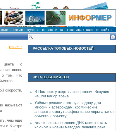
амые свежие научные новости на страницах вашего сайта
12/07/2016
РАССЫЛКА ТОПОВЫХ НОВОСТЕЙ
о цвета с
чение вновь
 о том, что
ЧИТАТЕЛЬСКИЙ ТОП
ъектов.
ой скорости,
В Помпеях у жертвы извержения Везувия
нашли набор врача
Учёные решили сложную задачу для
но называют
миссий к астероидам: космические
а.
аппараты смогут эффективнее «прыгать» от
объекта к объекту
ить, чем еще
Белок восстановления ДНК может стать
сти с быстро
ключом к новым методам лечения рака