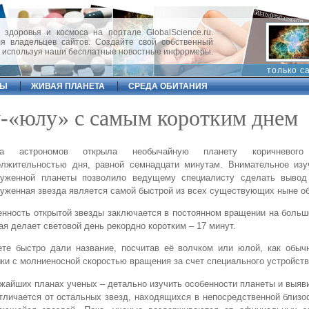
 здоровья и космоса на портале GlobalScience.ru.
 владельцев сайтов. Создайте свой собственный
, используя наши бесплатные новостные информеры.
только с
ФЫ
ЖИВАЯ ПЛАНЕТА
СРЕДА ОБИТАНИЯ
-«юлу» с самым коротким днем
па астрономов открыла необычайную планету коричневог
олжительностью дня, равной семнадцати минутам. Внимательное изу
руженной планеты позволило ведущему специалисту сделать вывод
уженная звезда является самой быстрой из всех существующих ныне об
нность открытой звезды заключается в постоянном вращении на больш
ая делает световой день рекордно коротким – 17 минут.
ете быстро дали название, посчитав её волчком или юлой, как обыч
ки с молниеносной скоростью вращения за счет специального устройств
жайших планах ученых – детально изучить особенности планеты и выяв
тличается от остальных звезд, находящихся в непосредственной близо