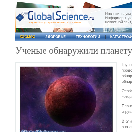
Новости науки,
Информеры для
новостной сайт
научно-популярные новости и статьи
КОСМОС
ЗДОРОВЬЕ
ТЕХНОЛОГИИ
КАТАСТРО
Ученые обнаружили планету
Груп
прод
обна
обнар
Особе
котор
План
игруш
В бли
она о