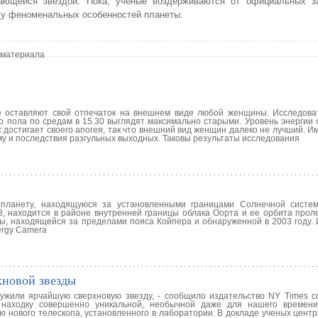
ающейся звездой. Пока, ученые воздерживаются от официальных з
у феноменальных особенностей планеты.
 материала
е оставляют свой отпечаток на внешнем виде любой женщины. Исследов
о пола по средам в 15.30 выглядят максимально старыми. Уровень энергии 
с достигает своего апогея, так что внешний вид женщин далеко не лучший. И
му и последствия разгульных выходных. Таковы результаты исследования
планету, находящуюся за установленными границами Солнечной систем
3, находится в районе внутренней границы облака Оорта и ее орбита прол
ты, находящейся за пределами пояса Койпера и обнаруженной в 2003 году.
ergy Camera
хновой звезды
ужили ярчайшую сверхновую звезду, - сообщило издательство NY Times с
 находку совершенно уникальной, необычной даже для нашего времени
ю нового телескопа, установленного в лаборатории. В докладе ученых цент