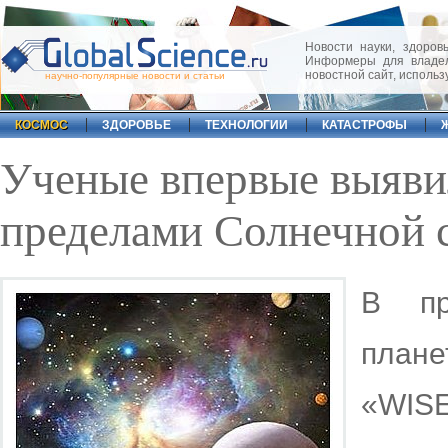
Новости науки, здоровь
Информеры для владел
новостной сайт, исполь
научно-популярные новости и статьи
КОСМОС
ЗДОРОВЬЕ
ТЕХНОЛОГИИ
КАТАСТРОФЫ
Ученые впервые выявил
пределами Солнечной 
В пр
план
«WIS