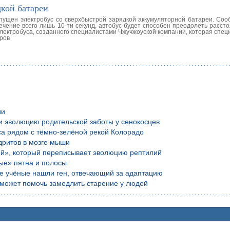
дкой батареи
пущен электробус со сверхбыстрой зарядкой аккумуляторной батареи. Сооб
ечение всего лишь 10-ти секунд, автобус будет способен преодолеть расст
электробуса, созданного специалистами Чжучжоуской компании, которая спе
тров
ии
и эволюцию родительской заботы у сенокосцев
са рядом с тёмно-зелёной рекой Колорадо
дритов в мозге мыши
ой», который переписывает эволюцию рептилий
ые» пятна и полосы
ие учёные нашли ген, отвечающий за адаптацию
е может помочь замедлить старение у людей