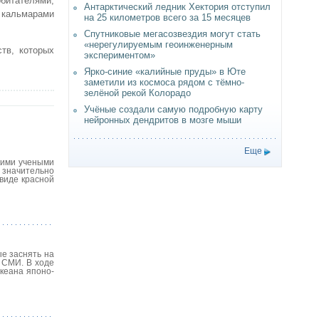
итателями,
Антарктический ледник Хектория отступил
 кальмарами
на 25 километров всего за 15 месяцев
Спутниковые мегасозвездия могут стать
«нерегулируемым геоинженерным
тв, которых
экспериментом»
Ярко-синие «калийные пруды» в Юте
заметили из космоса рядом с тёмно-
зелёной рекой Колорадо
Учёные создали самую подробную карту
нейронных дендритов в мозге мыши
Еще
кими учеными
, значительно
виде красной
е заснять на
е СМИ. В ходе
океана японо-