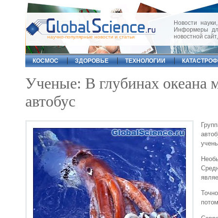
Новости науки,
Информеры для
новостной сайт
научно-популярные новости и статьи
КОСМОС
ЗДОРОВЬЕ
ТЕХНОЛОГИИ
КАТАСТРО
Ученые: В глубинах океана 
автобус
Групп
авто
учены
Нео
Средн
являе
Точно
потом