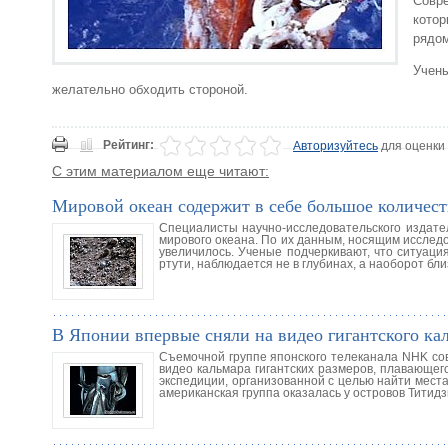
Совр
кото
рядом
Учен
желательно обходить стороной.
Рейтинг:
Авторизуйтесь
для оценки
С этим материалом еще читают:
Мировой океан содержит в себе большое количест
Специалисты научно-исследовательского издате
мирового океана. По их данным, носящим исследо
увеличилось. Ученые подчеркивают, что ситуац
ртути, наблюдается не в глубинах, а наоборот бли
В Японии впервые сняли на видео гигантского кал
Съемочной группе японского телеканала NHK сов
видео кальмара гигантских размеров, плавающег
экспедиции, организованной с целью найти мест
американская группа оказалась у островов Титидз