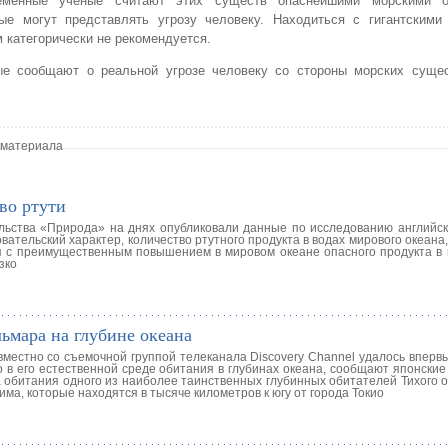
еменные ученые считают этих существ опаснейшими морскими об
рые могут представлять угрозу человеку. Находиться с гигантскими
 категорически не рекомендуется.
ые сообщают о реальной угрозе человеку со стороны морских сущес
 материала
во ртути
льства «Природа» на днях опубликовали данные по исследованию английс
вательский характер, количество ртутного продукта в водах мирового океана
ия с преимущественным повышением в мировом океане опасного продукта в 
зко
ьмара на глубине океана
местно со съемочной группой телеканала Discovery Channel удалось впервы
о в его естественной среде обитания в глубинах океана, сообщают японски
а обитания одного из наиболее таинственных глубинных обитателей Тихого 
има, которые находятся в тысяче километров к югу от города Токио