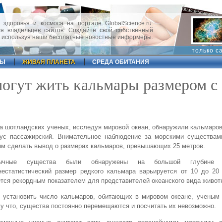
 здоровья и космоса на портале GlobalScience.ru.
 владельцев сайтов. Создайте свой собственный
, используя наши бесплатные новостные информеры.
только с
ФЫ
ЖИВАЯ ПЛАНЕТА
СРЕДА ОБИТАНИЯ
могут жить кальмары размером с
а шотландских ученых, исследуя мировой океан, обнаружили кальмаро
бус пассажирский. Внимательное наблюдение за морскими существам
м сделать вывод о размерах кальмаров, превышающих 25 метров.
бычные существа были обнаружены на большой глубине 
естатистический размер редкого кальмара варьируется от 10 до 20 
тся рекордным показателем для представителей океанского вида живот
 установить число кальмаров, обитающих в мировом океане, ученым 
у что, существа постоянно перемещаются и посчитать их невозможно.