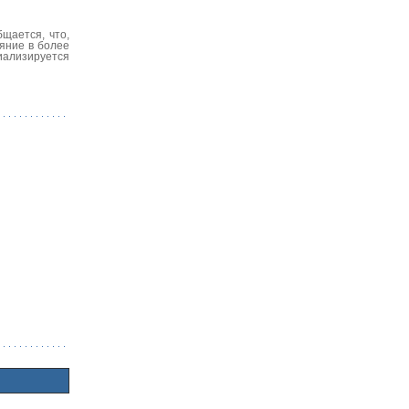
щается, что,
ояние в более
циализируется