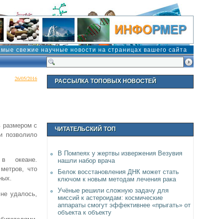
амые свежие научные новости на страницах вашего сайта
26/05/2016
РАССЫЛКА ТОПОВЫХ НОВОСТЕЙ
в размером с
ЧИТАТЕЛЬСКИЙ ТОП
и позволило
В Помпеях у жертвы извержения Везувия
в океане.
нашли набор врача
метров, что
Белок восстановления ДНК может стать
ных.
ключом к новым методам лечения рака
Учёные решили сложную задачу для
не удалось,
миссий к астероидам: космические
аппараты смогут эффективнее «прыгать» от
объекта к объекту