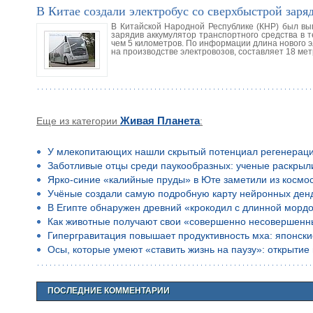
В Китае создали электробус со сверхбыстрой заря
В Китайской Народной Республике (КНР) был вы
зарядив аккумулятор транспортного средства в т
чем 5 километров. По информации длина нового 
на производстве электровозов, составляет 18 ме
Еще из категории
Живая Планета
:
У млекопитающих нашли скрытый потенциал регенерац
Заботливые отцы среди паукообразных: ученые раскрыл
Ярко-синие «калийные пруды» в Юте заметили из космо
Учёные создали самую подробную карту нейронных ден
В Египте обнаружен древний «крокодил с длинной морд
Как животные получают свои «совершенно несовершенн
Гипергравитация повышает продуктивность мха: японск
Осы, которые умеют «ставить жизнь на паузу»: открыти
ПОСЛЕДНИЕ КОММЕНТАРИИ