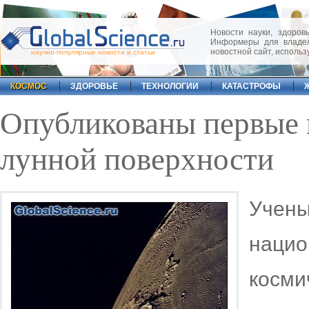
Новости науки, здоровь
Информеры для владел
новостной сайт, исполь
научно-популярные новости и статьи
КОСМОС
ЗДОРОВЬЕ
ТЕХНОЛОГИИ
КАТАСТРОФЫ
Опубликованы первые 
лунной поверхности
Учен
нац
косм