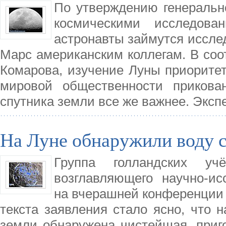
По утверждению генерально
космическими исследова
астронавты займутся иссле
Марс американским коллегам. В со
Комарова, изучение Луны приоритет
мировой общественности прикован
спутника земли все же важнее. Эксп
На Луне обнаружили воду 
Группа голландских уч
возглавляющего научно-ис
на вчерашней конференции 
текста заявления стало ясно, что н
земли обнаружена чистейшая, приго