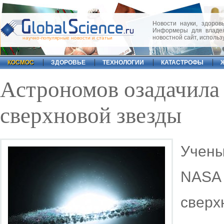
Новости науки, здоровь
Информеры для владел
новостной сайт, исполь
научно-популярные новости и статьи
КОСМОС
ЗДОРОВЬЕ
ТЕХНОЛОГИИ
КАТАСТРОФЫ
Астрономов озадачила
сверхновой звезды
Учен
NAS
свер