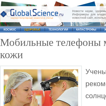
Новости науки, здоровь
Информеры для владел
новостной сайт, исполь
научно-популярные новости и статьи
КОСМОС
ЗДОРОВЬЕ
ТЕХНОЛОГИИ
КАТАСТРОФЫ
Мобильные телефоны м
кожи
Учены
рек
солн