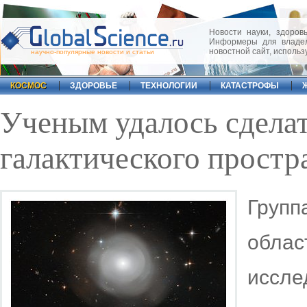
Новости науки, здоровь
Информеры для владел
новостной сайт, исполь
научно-популярные новости и статьи
КОСМОС
ЗДОРОВЬЕ
ТЕХНОЛОГИИ
КАТАСТРОФЫ
Ученым удалось сдела
галактического простр
Групп
обл
иссл