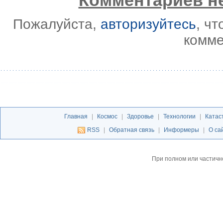
Комментариев не
Пожалуйста,
авторизуйтесь
, ч
комме
Главная
|
Космос
|
Здоровье
|
Технологии
|
Катас
RSS
|
Обратная связь
|
Информеры
|
О са
При полном или частичн