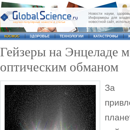
Новости науки, здоровь
Информеры для владел
новостной сайт, исполь
научно-популярные новости и статьи
КОСМОС
ЗДОРОВЬЕ
ТЕХНОЛОГИИ
КАТАСТРОФЫ
Гейзеры на Энцеладе м
оптическим обманом
За п
прив
плане