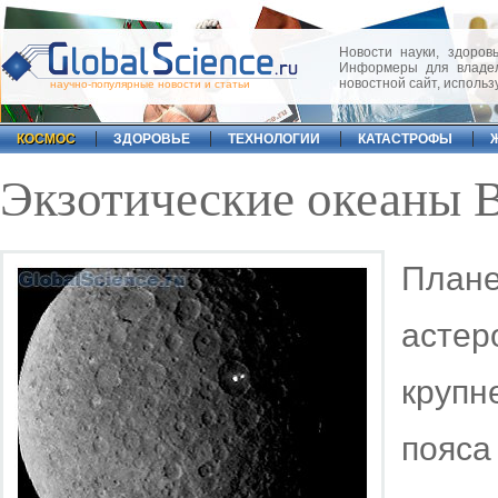
Новости науки, здоровь
Информеры для владел
новостной сайт, исполь
научно-популярные новости и статьи
КОСМОС
ЗДОРОВЬЕ
ТЕХНОЛОГИИ
КАТАСТРОФЫ
Экзотические океаны 
Пла
асте
круп
пояс