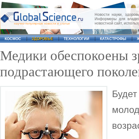
Новости науки, здоровь
Информеры для владел
новостной сайт, исполь
научно-популярные новости и статьи
КОСМОС
ЗДОРОВЬЕ
ТЕХНОЛОГИИ
КАТАСТРОФЫ
Медики обеспокоены з
подрастающего поколе
Будет
молод
возра