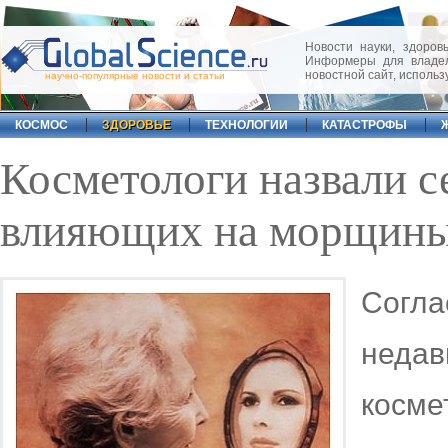
Новости науки, здоровь
Информеры для владел
новостной сайт, исполь
научно-популярные новости и статьи
КОСМОС
ЗДОРОВЬЕ
ТЕХНОЛОГИИ
КАТАСТРОФЫ
Косметологи назвали с
влияющих на морщин
Согл
неда
косм