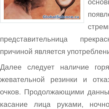
осно
появл
стре
представительница прекра
причиной является употреблен
Далее следует наличие гор
жевательной резинки и отк
очков. Продолжающими данный
касание лица руками, ноч