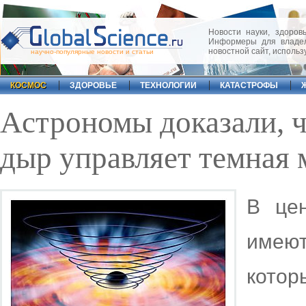
Новости науки, здоровь
Информеры для владел
новостной сайт, исполь
научно-популярные новости и статьи
КОСМОС
ЗДОРОВЬЕ
ТЕХНОЛОГИИ
КАТАСТРОФЫ
Астрономы доказали, 
дыр управляет темная 
В цен
имею
котор