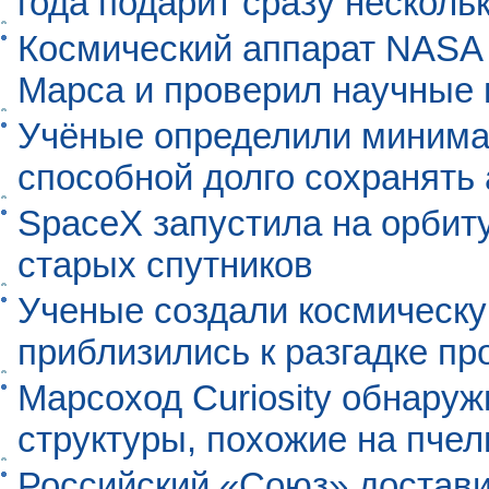
года подарит сразу нескол
Космический аппарат NASA
Марса и проверил научные
Учёные определили минима
способной долго сохранять
SpaceX запустила на орбит
старых спутников
Ученые создали космическу
приблизились к разгадке п
Марсоход Curiosity обнару
структуры, похожие на пче
Российский «Союз» достави