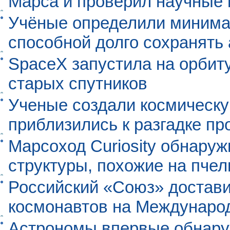
Марса и проверил научные
Учёные определили минима
способной долго сохранять
SpaceX запустила на орбит
старых спутников
Ученые создали космическу
приблизились к разгадке п
Марсоход Curiosity обнару
структуры, похожие на пче
Российский «Союз» достави
космонавтов на Междунаро
Астрономы впервые обнар