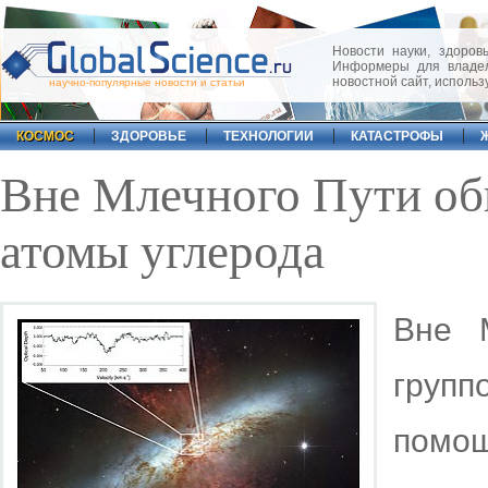
Новости науки, здоровь
Информеры для владел
новостной сайт, исполь
научно-популярные новости и статьи
КОСМОС
ЗДОРОВЬЕ
ТЕХНОЛОГИИ
КАТАСТРОФЫ
Вне Млечного Пути о
атомы углерода
Вне 
групп
помо