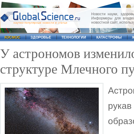
Новости науки, здоровь
Информеры для владел
новостной сайт, исполь
научно-популярные новости и статьи
КОСМОС
ЗДОРОВЬЕ
ТЕХНОЛОГИИ
КАТАСТРОФЫ
У астрономов изменило
структуре Млечного п
Астр
рукав
образ