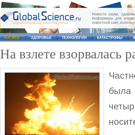
Новости науки, здоровь
Информеры для владел
новостной сайт, исполь
научно-популярные новости и статьи
КОСМОС
ЗДОРОВЬЕ
ТЕХНОЛОГИИ
КАТАСТРОФЫ
На взлете взорвалась р
Част
был
четы
носит