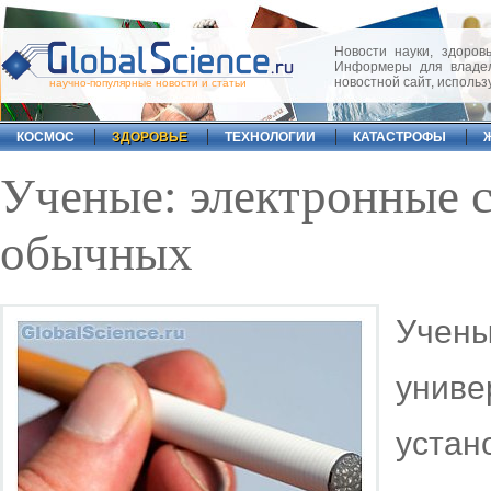
Новости науки, здоровь
Информеры для владел
новостной сайт, исполь
научно-популярные новости и статьи
КОСМОС
ЗДОРОВЬЕ
ТЕХНОЛОГИИ
КАТАСТРОФЫ
Ученые: электронные с
обычных
Уче
унив
устан