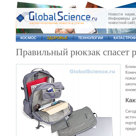
Новости науки,
Информеры для
новостной сайт
научно-популярные новости и статьи
КОСМОС
ЗДОРОВЬЕ
ТЕХНОЛОГИИ
КАТАСТРО
Правильный рюкзак спасет р
Близ
Конеч
пожа
школь
юному
Как
Сего
исто
порт
предп