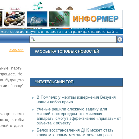
амые свежие научные новости на страницах вашего сайта
24/08/2014
РАССЫЛКА ТОПОВЫХ НОВОСТЕЙ
ьные парты.
процесс. Но,
ля будущего
ЧИТАТЕЛЬСКИЙ ТОП
егчит "ношу"
В Помпеях у жертвы извержения Везувия
нашли набор врача
Учёные решили сложную задачу для
чаще всего
миссий к астероидам: космические
аппараты смогут эффективнее «прыгать» от
ажно, чтобы
объекта к объекту
елей отдают
Белок восстановления ДНК может стать
ключом к новым методам лечения рака