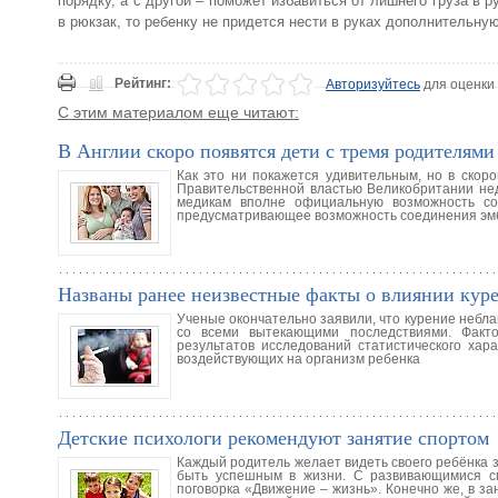
порядку, а с другой – поможет избавиться от лишнего груза в
в рюкзак, то ребенку не придется нести в руках дополнительную
Рейтинг:
Авторизуйтесь
для оценки
С этим материалом еще читают:
В Англии скоро появятся дети с тремя родителями
Как это ни покажется удивительным, но в скоро
Правительственной властью Великобритании нед
медикам вполне официальную возможность со
предусматривающее возможность соединения эмбр
Названы ранее неизвестные факты о влиянии куре
Ученые окончательно заявили, что курение небл
со всеми вытекающими последствиями. Факто
результатов исследований статистического хар
воздействующих на организм ребенка
Детские психологи рекомендуют занятие спортом
Каждый родитель желает видеть своего ребёнка з
быть успешным в жизни. С развивающимися сп
поговорка «Движение – жизнь». Конечно же, в з