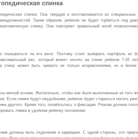
опедическая спинка
опедическая спинка. Она твердая и изготавливается из специальных 
инадлежностей. Таким образом, ребенок не будет горбиться под дав
анатомическую спинку. Она повторяет правильный изгиб позвоночника
 сказываться на его весе. Поэтому стоит выбирать портфель из бо
максимальный вес, который может носить на спине ребенок 7-10 ле
а спину может быть чревато не только искривлениями, но и более
 на мягкой основе. Желательно, чтобы они были выполненные из того ж
ине. Если лямки будут неудобными, ребенок будет стараться носить рюк
иже другого. Кроме того, позаботьтесь о фиксации. Рюкзак должен плот
ировать лямки в удобном ребенку положении.
нем должны быть отделения и кармашки. С одной стороны, это приучи