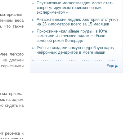
Спутниковые мегасозвездия могут стать
«нерегулируемым геоинженерным
экспериментом»
материалов,
Антарктический ледник Хектория отступил
лением веса
на 25 километров всего за 15 месяцев
, что также
Ярко-синие «калийные пруды» в Юте
заметили из космоса рядом с тёмно-
зелёной рекой Колорадо
Учёные создали самую подробную карту
нейронных дендритов в мозге мыши
лее легкого
т не должен
 серьезными
Еще
е материала,
зак на одном
но сидеть на
т ребенка к