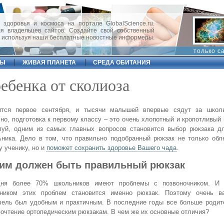
 здоровья и космоса на портале GlobalScience.ru.
 владельцев сайтов. Создайте свой собственный
, используя наши бесплатные новостные информеры.
только с
ФЫ
ЖИВАЯ ПЛАНЕТА
СРЕДА ОБИТАНИЯ
ебенка от сколиоза
ится первое сентября, и тысячи малышей впервые сядут за школ
но, подготовка к первому классу – это очень хлопотный и кропотливый 
луй, одним из самых главных вопросов становится выбор рюкзака д
ника. Дело в том, что правильно подобранный рюкзак не только обл
 ученику, но и
поможет сохранить здоровье Вашего чада
.
им должен быть правильный рюкзак
дня более 70% школьников имеют проблемы с позвоночником. И 
чником этих проблем становится именно рюкзак. Поэтому очень в
фель был удобным и практичным. В последние годы все больше родит
очтение ортопедическим рюкзакам. В чем же их основные отличия?