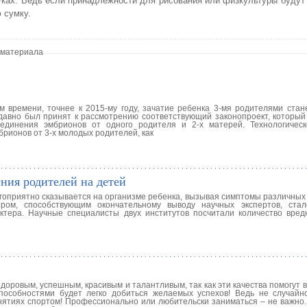
 руках. Ведь если принадлежности для рисования или физкультуры буду
 сумку.
 материала
м времени, точнее к 2015-му году, зачатие ребенка 3-мя родителями стан
авно был принят к рассмотрению соответствующий законопроект, который
единения эмбрионов от одного родителя и 2-х матерей. Технологичес
ионов от 3-х молодых родителей, как
ния родителей на детей
агоприятно сказывается на организме ребенка, вызывая симптомы различных
ром, способствующим окончательному выводу научных экспертов, стал
актера. Научные специалисты двух институтов посчитали количество вред
доровым, успешным, красивым и талантливым, так как эти качества помогут
особностями будет легко добиться желаемых успехов! Ведь не случайн
анятиях спортом! Профессионально или любительски заниматься – не важно.