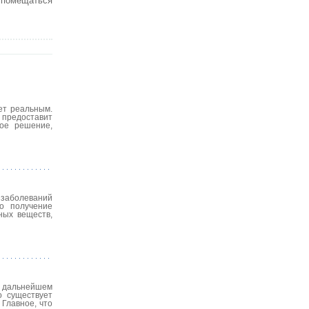
т помещаться
ет реальным.
 предоставит
кое решение,
 заболеваний
о получение
ных веществ,
 в дальнейшем
о существует
 Главное, что