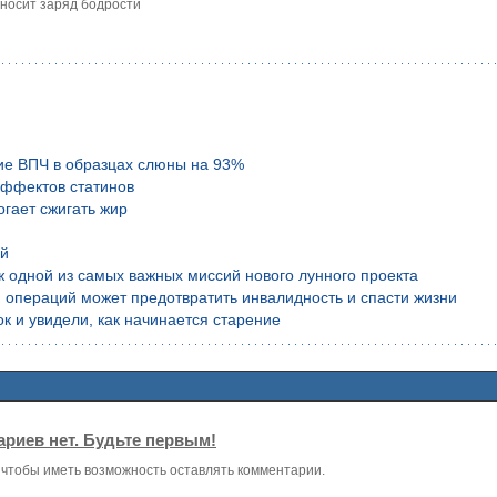
иносит заряд бодрости
ие ВПЧ в образцах слюны на 93%
эффектов статинов
гает сжигать жир
ой
аж одной из самых важных миссий нового лунного проекта
 операций может предотвратить инвалидность и спасти жизни
к и увидели, как начинается старение
риев нет. Будьте первым!
, чтобы иметь возможность оставлять комментарии.