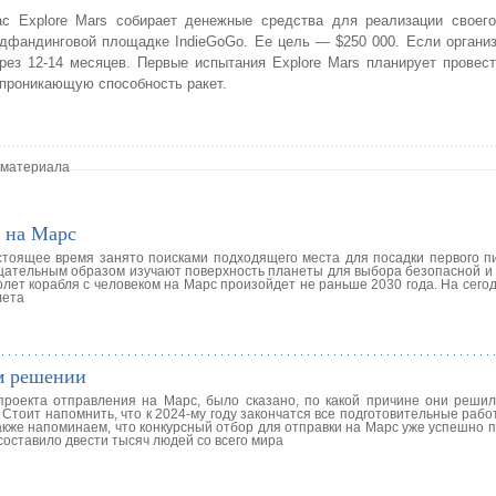
ас Explore Mars собирает денежные средства для реализации своего
дфандинговой площадке IndieGoGo. Ее цель — $250 000. Если органи
рез 12-14 месяцев. Первые испытания Explore Mars планирует провес
 проникающую способность ракет.
 материала
я на Марс
стоящее время занято поисками подходящего места для посадки первого п
щательным образом изучают поверхность планеты для выбора безопасной и
ет корабля с человеком на Марс произойдет не раньше 2030 года. На сего
лета
ем решении
проекта отправления на Марс, было сказано, по какой причине они решил
Стоит напомнить, что к 2024-му году закончатся все подготовительные рабо
акже напоминаем, что конкурсный отбор для отправки на Марс уже успешно 
 составило двести тысяч людей со всего мира