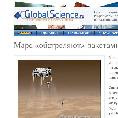
Новости науки,
Информеры для
новостной сайт
научно-популярные новости и статьи
КОСМОС
ЗДОРОВЬЕ
ТЕХНОЛОГИИ
КАТАСТРО
Марс «обстреляют» ракетам
Мног
иссл
зонды
вариа
вмест
Самое
ракет
так, 
же бу
будут
учены