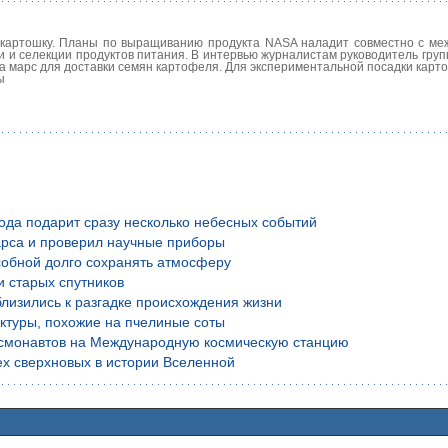
картошку. Планы по выращиванию продукта NASA наладит совместно с м
и и селекции продуктов питания. В интервью журналистам руководитель гру
на марс для доставки семян картофеля. Для экспериментальной посадки кар
ы
года подарит сразу несколько небесных событий
рса и проверил научные приборы
обной долго сохранять атмосферу
и старых спутников
лизились к разгадке происхождения жизни
уктуры, похожие на пчелиные соты
осмонавтов на Международную космическую станцию
х сверхновых в истории Вселенной