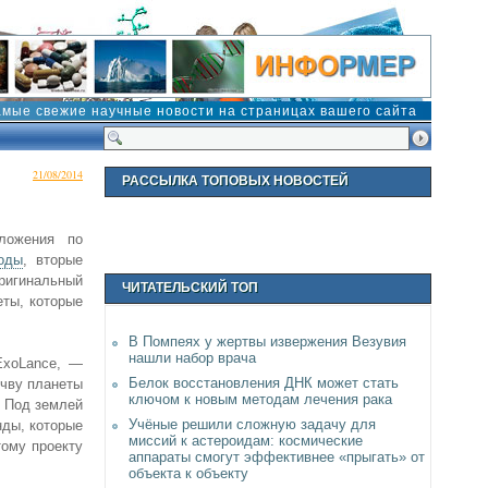
амые свежие научные новости на страницах вашего сайта
21/08/2014
РАССЫЛКА ТОПОВЫХ НОВОСТЕЙ
ложения по
оды
, вторые
ригинальный
ЧИТАТЕЛЬСКИЙ ТОП
еты, которые
В Помпеях у жертвы извержения Везувия
нашли набор врача
ExoLance, —
Белок восстановления ДНК может стать
очву планеты
ключом к новым методам лечения рака
. Под землей
Учёные решили сложную задачу для
нды, которые
миссий к астероидам: космические
тому проекту
аппараты смогут эффективнее «прыгать» от
объекта к объекту