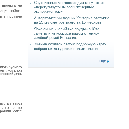
Спутниковые мегасозвездия могут стать
 проекта на
«нерегулируемым геоинженерным
зация найдет
экспериментом»
ти в пустыне
Антарктический ледник Хектория отступил
на 25 километров всего за 15 месяцев
Ярко-синие «калийные пруды» в Юте
заметили из космоса рядом с тёмно-
зелёной рекой Колорадо
Учёные создали самую подробную карту
нейронных дендритов в мозге мыши
Еще
илотируемого
 оптимальной
дняшний день
ись на такой
ты к отправке
прошли более