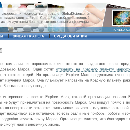
 здоровья и космоса на портале GlobalScience.ru.
 владельцев сайтов. Создайте свой собственный
, используя наши бесплатные новостные информеры.
только с
ФЫ
ЖИВАЯ ПЛАНЕТА
СРЕДА ОБИТАНИЯ
и
ие компании и аэрокосмические агентства выдвигают свои пред
едованию Марса. Одни хотят
отправить на Красную планету марсох
, а третьи людей. Но организация Explore Mars предложила очень о
нт изучения Марса. Она планирует направить на Красную планету рак
о боеголовок несут зонды.
 интересное в проекте Explore Mars, который организация назвала 
ы не будут приземляться на поверхность Марса. Они войдут прямо в п
что на поверхности останется лишь малая их часть, служащая антенной
дет находиться все остальное, то есть различные приборы, роботы и зо
 подробно изучать почву Марса. Организация считает, что благодаря э
е смогут найти внеземную жизнь.