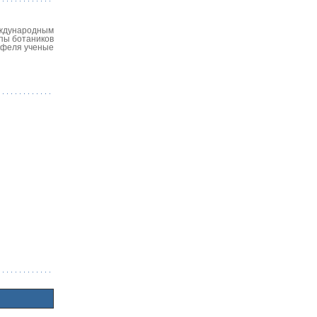
еждународным
ппы ботаников
тофеля ученые