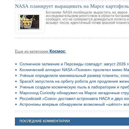
NASA планирует выращивать на Марсе картофель
Ботаники NASA пообещали вырастить на марсе 
исследовательским агентством в области ботаник
сообщил, что не собирается дожидаться полета 
возьмут песок, идентичный почве красной планет
Еще из категории
Космос
:
Солнечное затмение и Персеиды совпадут: август 2026 
Космический аппарат NASA «Психея» пролетел мимо Ма
Учёные определили минимальный размер планеты, спос
SpaceX запустила на орбиту робота для продления жизн
Ученые создали космическую пыль в лаборатории и приб
Марсоход Curiosity обнаружил на Марсе загадочные стр
Российский «Союз» доставил астронавта НАСА и двух к
Астрономы впервые обнаружили возможный «шёпот» все
ПОСЛЕДНИЕ КОММЕНТАРИИ